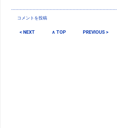
投稿者:
SPC_Sakuma
コメントを投稿
コ
メ
< NEXT
∧ TOP
PREVIOUS >
ン
ト