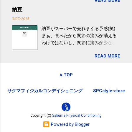
READ MORE
が『たみこの海パック』。 ボランティ
減らなくても効果があるという。 正田
アや募金が苦手で、、、被災地の少し
納豆
教授は「汗ばむ程度の運動を毎日３０
でも復興の支援ができるものと探して
分続けることが有用」としている。 脂
3/07/2015
ふるさと納税を始めて、お礼のことは
肪肝、毎日３０分の早歩きで改善 筑
納豆がスーパーで売れまくる予感(笑)
全く考えていなかったので、貰えると
波大「減量しなくても効果」 - ニュー
まぁ、食べたから関節の痛みが消える
少しづつ復興してる感が伝わってきて
ス - アピタル（医療・健康）
わけではないし、関節に痛みが少ない
嬉しいです。 あと、ふるさと納税が節
という人がいるということなんだけ
税になるということもあって始めたの
READ MORE
ど。。 「関節の老化」は、「コンドロ
ですが、節税になるほど稼げていない
イチン」という成分の不足によって起
のでこちらの目的は......。 総務省｜自治
こるもの。「コンドロイチン」は、20
税務局｜ふるさと納税など個人住民税
∧ TOP
歳をピークにして、体内で作られる量
の寄附金税制 » ふるさと納税ポータル
はだんだん減少していき、40代では20
サイト「ふるさとチョイス」 »
サクマフィジカルコンデイショニング
SPCstyle-store
代の半分、60代ではそのさらに半分に
まで減ってしまいます。 関節痛を引き
起こさないためには、食生活で「コン
ドロイチン」を補うことが大切。そし
Copyright (C)
Sakuma Physical Conditioning
て「コンドロイチン」という成分は、
Powered by Blogger
納豆をはじめとしたネバネバ&ヌルヌル