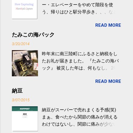
ー・エレベーターをやめて階段を使
う、帰りはひと駅分早歩き、、、など
生活の中にある運動を利用すれば続け
READ MORE
やすい。 スポーツウェア・シューズで
するものだけが運動ではない。 食べ
たみこの海パック
過ぎなどによる脂肪肝は、早歩き程度
3/20/2014
の少し強めの運動を毎日３０分以上続
昨年末に南三陸町にふるさと納税をし
けると改善する、との結果を筑波大の
たお礼が届きました。 『たみこの海パ
研究チームが発表した。改善が期待で
ック』 被災した年は、何もなし。 2年
きるのは、過度の飲酒が原因ではない
目は『ピンバッジと手ぬぐい』、3年目
非アルコール性脂肪性肝疾患。体重は
READ MORE
が『たみこの海パック』。 ボランティ
減らなくても効果があるという。 正田
アや募金が苦手で、、、被災地の少し
納豆
教授は「汗ばむ程度の運動を毎日３０
でも復興の支援ができるものと探して
分続けることが有用」としている。 脂
3/07/2015
ふるさと納税を始めて、お礼のことは
肪肝、毎日３０分の早歩きで改善 筑
納豆がスーパーで売れまくる予感(笑)
全く考えていなかったので、貰えると
波大「減量しなくても効果」 - ニュー
まぁ、食べたから関節の痛みが消える
少しづつ復興してる感が伝わってきて
ス - アピタル（医療・健康）
わけではないし、関節に痛みが少ない
嬉しいです。 あと、ふるさと納税が節
という人がいるということなんだけ
税になるということもあって始めたの