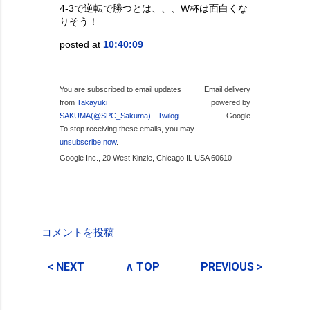
4-3で逆転で勝つとは、、、W杯は面白くな
りそう！
posted at
10:40:09
You are subscribed to email updates
Email delivery
from
Takayuki
powered by
SAKUMA(@SPC_Sakuma) - Twilog
Google
To stop receiving these emails, you may
unsubscribe now
.
Google Inc., 20 West Kinzie, Chicago IL USA 60610
投稿者:
SPC_Sakuma
コメントを投稿
コ
メ
< NEXT
∧ TOP
PREVIOUS >
ン
ト