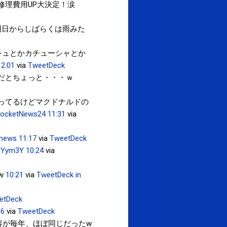
修理費用UP大決定！涙
明日からしばらくは雨みた
シュとかカチューシャとか
12:01
via
TweetDeck
だとちょっと・・・ｗ
ってるけどマクドナルドの
ocketNews24
11:31
via
news
11:17
via
TweetDeck
/jYym3Y
10:24
via
w
10:21
via
TweetDeck
in
etDeck
36
via
TweetDeck
容が毎年、ほぼ同じだったw