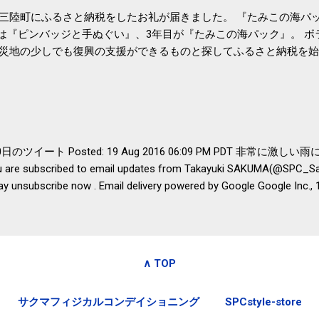
三陸町にふるさと納税をしたお礼が届きました。 『たみこの海パッ
目は『ピンバッジと手ぬぐい』、3年目が『たみこの海パック』。 
災地の少しでも復興の支援ができるものと探してふるさと納税を始
たので、貰えると少しづつ復興してる感が伝わってきて嬉しいです
いうこともあって始めたのですが、節税になるほど稼げていないのでこちら
務局｜ふるさと納税など個人住民税の寄附金税制 » ふるさと納税
er- 8月20日のツイート Posted: 19 Aug 2016 06:09 PM PDT 
are subscribed to email updates from Takayuki SAKUMA(@SPC_Sak
ay unsubscribe now . Email delivery powered by Google Google Inc.,
ted States
∧ TOP
サクマフィジカルコンデイショニング
SPCstyle-store