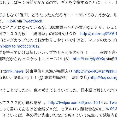
はもうしばらく時間がかかるので、ギアを交換することに・・・。
てまもなく1週間。どうなったんだろう・・・聞いてみようかな。
ど。
13:46
via
TweetDeck
スゴイことになっているな。500枚買ったとか買わないとか。シュ
日で１００万枚 「総選挙」の権利入りＣＤ
http://j.mp/mq3YZA
ドはマグカップなのでおかわりしやすいですけど、マックのカップ
in reply to moticco1012
プを持っていけば新しいカップでもらえるのか？！ → 何度も言
料だからね – ロケットニュース24（β）
http://t.co/ylyVOKq
via@
R
T@
nhk_news
: 関東甲信と東海が梅雨入り
http://j.mp/kK6Vzn
#nhk_
るい。送風かも？！ (@ 東京都民銀行 深川支店)
http://4sq.com
いうことでしたか。色々考えてしまいました。日本語は難しいです
て？？？何か違和感が...。
http://twitpic.com/52ynuu
10:14
via
Twe
って書いてあるけど全然ダメだ。ヒアルロン酸配合なのに...w
09:
。そういえば、字の汚い先生いたな...でもそういう先生って試験内