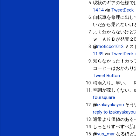
現状のギアの仕様で
14:14
via
TweetDeck
自転車を修理に出し
いだから乗れないけ
よく分からないけど
ｗ ＡＫＢが発売２
@
moticco1012
ミス
11:39
via
TweetDeck
知らなかった！カッ
コーヒーはおかわり無
Tweet Button
梅雨入り。早い。 R
空調が涼しくない。ぬ
foursquare
@
izakayakayou
そう
reply to izakayakayou
通常より価値のあるっ
しっとりすべすべ肌に
@
yus_mar
なるほど