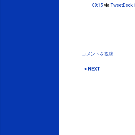
09:15
via
TweetDeck
投稿者:
SPC_Sakuma
コメントを投稿
コ
メ
< NEXT
ン
ト