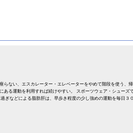
座らない、エスカレーター・エレベーターをやめて階段を使う、帰
にある運動を利用すれば続けやすい。 スポーツウェア・シューズ
過ぎなどによる脂肪肝は、早歩き程度の少し強めの運動を毎日３
筑波大の研究チームが発表した。改善が期待できるのは、過度の飲
肝疾患。体重は減らなくても効果があるという。 正田教授は「汗
が有用」としている。 脂肪肝、毎日３０分の早歩きで改善 筑波大
- アピタル（医療・健康）