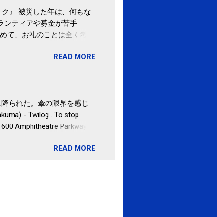
ク』 被災した年は、何もな
ボランティアや募金が苦手
めて、お礼のことは全く考え
。 あと、ふるさと納税が節
READ MORE
の目的は......。 総務
ポータルサイト「ふるさとチョ
非常に激しい雨に降られた。傘の限界を感じ
uma) - Twilog . To stop
 1600 Amphitheatre Parkway,
READ MORE