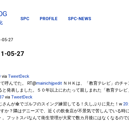
スキップしてメイン コンテンツに移動
OG
SPC
PROFILE
SPC-NEWS
化
1-05-27
011-05-27
0
via
TweetDeck
て呼んでた。 RT@
mainichijpedit
ＮＨＫは、「教育テレビ」のチャ
ると発表しました。５０年以上にわたって親しまれた「教育テレビ
37
via
TweetDeck
じさんが傘でゴルフのスイング練習してる！久しぶりに見た！w
20
ですか？隣はデニーズで、近くの飲食店が不景気で苦しんでいる時
・。フットスパなんて衛生管理が大変で数カ月後にはなくなるので