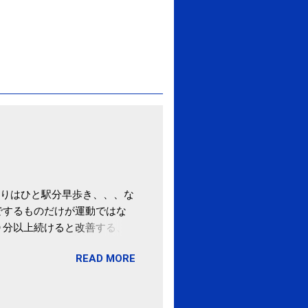
りはひと駅分早歩き、、、な
でするものだけが運動ではな
０分以上続けると改善する、
酒が原因ではない非アルコー
READ MORE
ばむ程度の運動を毎日３０分
「減量しなくても効果」 -