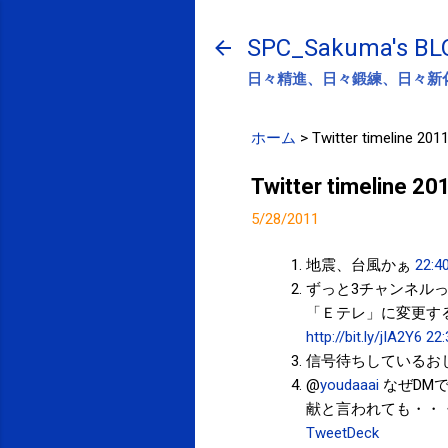
SPC_Sakuma's BL
日々精進、日々鍛練、日々新
ホーム
>
Twitter timeline 201
Twitter timeline 2
5/28/2011
地震、台風かぁ
22:4
ずっと3チャンネルっ
「Ｅテレ」に変更す
http://bit.ly/jIA2Y6
22:
信号待ちしているお
@
youdaaai
なぜDM
献と言われても・・
TweetDeck