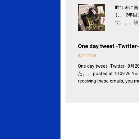
昨年末に南
し。 2年
で、、、被
ていなかっ
税になると
省｜自治税
One day tweet -Twitter-
イス」 »
8/21/2016
One day tweet -Twitt
た。。 posted at 10:09:26 You 
receiving these emails, you m
Mountain View, CA 94043, Uni