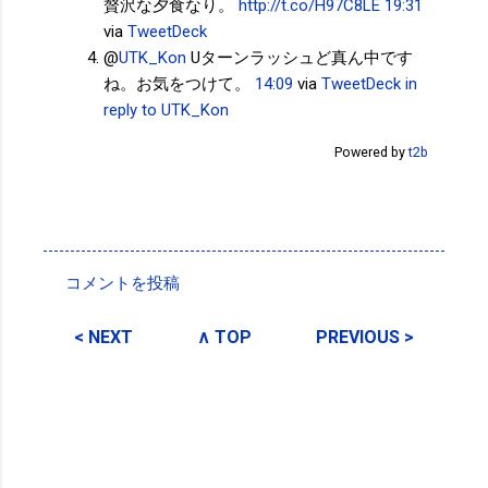
贅沢な夕食なり。
http://t.co/H97C8LE
19:31
via
TweetDeck
@
UTK_Kon
Uターンラッシュど真ん中です
ね。お気をつけて。
14:09
via
TweetDeck
in
reply to UTK_Kon
Powered by
t2b
投稿者:
サクマフィジカルコンディショニング
コメントを投稿
コ
メ
< NEXT
∧ TOP
PREVIOUS >
ン
ト