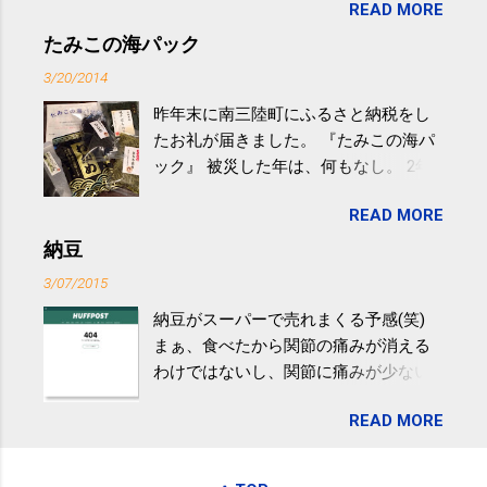
READ MORE
やすい。 スポーツウェア・シューズで
するものだけが運動ではない。 食べ
たみこの海パック
過ぎなどによる脂肪肝は、早歩き程度
3/20/2014
の少し強めの運動を毎日３０分以上続
昨年末に南三陸町にふるさと納税をし
けると改善する、との結果を筑波大の
たお礼が届きました。 『たみこの海パ
研究チームが発表した。改善が期待で
ック』 被災した年は、何もなし。 2年
きるのは、過度の飲酒が原因ではない
目は『ピンバッジと手ぬぐい』、3年目
非アルコール性脂肪性肝疾患。体重は
READ MORE
が『たみこの海パック』。 ボランティ
減らなくても効果があるという。 正田
アや募金が苦手で、、、被災地の少し
納豆
教授は「汗ばむ程度の運動を毎日３０
でも復興の支援ができるものと探して
分続けることが有用」としている。 脂
3/07/2015
ふるさと納税を始めて、お礼のことは
肪肝、毎日３０分の早歩きで改善 筑
納豆がスーパーで売れまくる予感(笑)
全く考えていなかったので、貰えると
波大「減量しなくても効果」 - ニュー
まぁ、食べたから関節の痛みが消える
少しづつ復興してる感が伝わってきて
ス - アピタル（医療・健康）
わけではないし、関節に痛みが少ない
嬉しいです。 あと、ふるさと納税が節
という人がいるということなんだけ
税になるということもあって始めたの
READ MORE
ど。。 「関節の老化」は、「コンドロ
ですが、節税になるほど稼げていない
イチン」という成分の不足によって起
のでこちらの目的は......。 総務省｜自治
こるもの。「コンドロイチン」は、20
税務局｜ふるさと納税など個人住民税