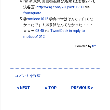
I'm at 東急 田園都市線 渋谷駅 (道玄坂2-1-1,
渋谷区)
http://4sq.com/kJQmxz
19:13
via
foursquare
@
moticco1012
学食の米はそんなに白くな
かったです！温泉卵なんてなかった・・・
ｗｗｗ
08:40
via
TweetDeck
in reply to
moticco1012
Powered by
t2b
投稿者:
サクマフィジカルコンディショニング
コメントを投稿
コ
メ
< NEXT
∧ TOP
PREVIOUS >
ン
ト