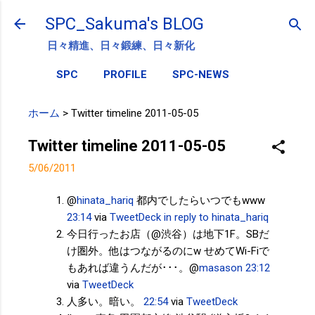
スキップしてメイン コンテンツに移動
SPC_Sakuma's BLOG
日々精進、日々鍛練、日々新化
SPC
PROFILE
SPC-NEWS
ホーム
>
Twitter timeline 2011-05-05
Twitter timeline 2011-05-05
5/06/2011
@
hinata_hariq
都内でしたらいつでもwww
23:14
via
TweetDeck
in reply to hinata_hariq
今日行ったお店（@渋谷）は地下1F。SBだ
け圏外。他はつながるのにw せめてWi-Fiで
もあれば違うんだが･･･。@
masason
23:12
via
TweetDeck
人多い。暗い。
22:54
via
TweetDeck