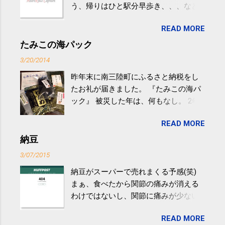
う、帰りはひと駅分早歩き、、、など
生活の中にある運動を利用すれば続け
READ MORE
やすい。 スポーツウェア・シューズで
するものだけが運動ではない。 食べ
たみこの海パック
過ぎなどによる脂肪肝は、早歩き程度
3/20/2014
の少し強めの運動を毎日３０分以上続
昨年末に南三陸町にふるさと納税をし
けると改善する、との結果を筑波大の
たお礼が届きました。 『たみこの海パ
研究チームが発表した。改善が期待で
ック』 被災した年は、何もなし。 2年
きるのは、過度の飲酒が原因ではない
目は『ピンバッジと手ぬぐい』、3年目
非アルコール性脂肪性肝疾患。体重は
READ MORE
が『たみこの海パック』。 ボランティ
減らなくても効果があるという。 正田
アや募金が苦手で、、、被災地の少し
納豆
教授は「汗ばむ程度の運動を毎日３０
でも復興の支援ができるものと探して
分続けることが有用」としている。 脂
3/07/2015
ふるさと納税を始めて、お礼のことは
肪肝、毎日３０分の早歩きで改善 筑
納豆がスーパーで売れまくる予感(笑)
全く考えていなかったので、貰えると
波大「減量しなくても効果」 - ニュー
まぁ、食べたから関節の痛みが消える
少しづつ復興してる感が伝わってきて
ス - アピタル（医療・健康）
わけではないし、関節に痛みが少ない
嬉しいです。 あと、ふるさと納税が節
という人がいるということなんだけ
税になるということもあって始めたの
READ MORE
ど。。 「関節の老化」は、「コンドロ
ですが、節税になるほど稼げていない