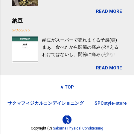
目は『ピンバッジと手ぬぐい』、3年目
非アルコール性脂肪性肝疾患。体重は
READ MORE
が『たみこの海パック』。 ボランティ
減らなくても効果があるという。 正田
アや募金が苦手で、、、被災地の少し
納豆
教授は「汗ばむ程度の運動を毎日３０
でも復興の支援ができるものと探して
分続けることが有用」としている。 脂
3/07/2015
ふるさと納税を始めて、お礼のことは
肪肝、毎日３０分の早歩きで改善 筑
納豆がスーパーで売れまくる予感(笑)
全く考えていなかったので、貰えると
波大「減量しなくても効果」 - ニュー
まぁ、食べたから関節の痛みが消える
少しづつ復興してる感が伝わってきて
ス - アピタル（医療・健康）
わけではないし、関節に痛みが少ない
嬉しいです。 あと、ふるさと納税が節
という人がいるということなんだけ
税になるということもあって始めたの
READ MORE
ど。。 「関節の老化」は、「コンドロ
ですが、節税になるほど稼げていない
イチン」という成分の不足によって起
のでこちらの目的は......。 総務省｜自治
こるもの。「コンドロイチン」は、20
税務局｜ふるさと納税など個人住民税
∧ TOP
歳をピークにして、体内で作られる量
の寄附金税制 » ふるさと納税ポータル
はだんだん減少していき、40代では20
サイト「ふるさとチョイス」 »
サクマフィジカルコンデイショニング
SPCstyle-store
代の半分、60代ではそのさらに半分に
まで減ってしまいます。 関節痛を引き
起こさないためには、食生活で「コン
ドロイチン」を補うことが大切。そし
Copyright (C)
Sakuma Physical Conditioning
て「コンドロイチン」という成分は、