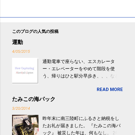
このブログの人気の投稿
運動
4/05/2015
通勤電車で座らない、エスカレータ
ー・エレベーターをやめて階段を使
う、帰りはひと駅分早歩き、、、など
生活の中にある運動を利用すれば続け
READ MORE
やすい。 スポーツウェア・シューズで
するものだけが運動ではない。 食べ
たみこの海パック
過ぎなどによる脂肪肝は、早歩き程度
3/20/2014
の少し強めの運動を毎日３０分以上続
昨年末に南三陸町にふるさと納税をし
けると改善する、との結果を筑波大の
たお礼が届きました。 『たみこの海パ
研究チームが発表した。改善が期待で
ック』 被災した年は、何もなし。 2年
きるのは、過度の飲酒が原因ではない