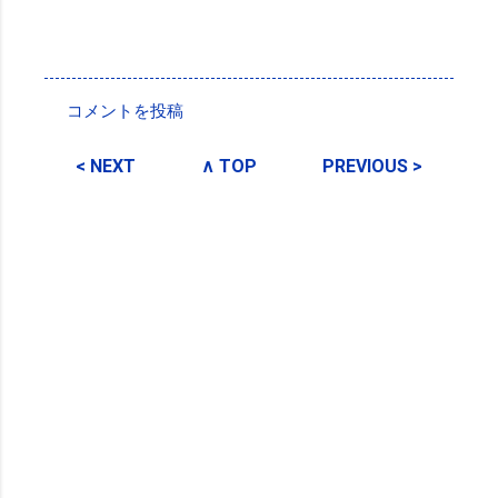
投稿者:
SPC_Sakuma
コメントを投稿
コ
メ
< NEXT
∧ TOP
PREVIOUS >
ン
ト