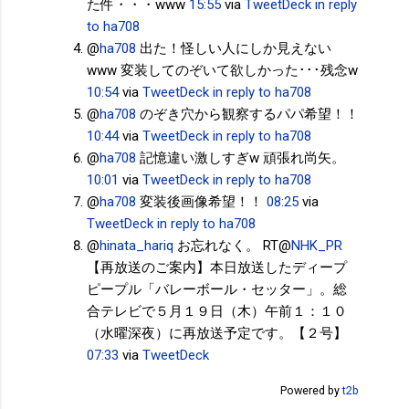
た件・・・www
15:55
via
TweetDeck
in reply
to ha708
@
ha708
出た！怪しい人にしか見えない
www 変装してのぞいて欲しかった･･･残念w
10:54
via
TweetDeck
in reply to ha708
@
ha708
のぞき穴から観察するパパ希望！！
10:44
via
TweetDeck
in reply to ha708
@
ha708
記憶違い激しすぎw 頑張れ尚矢。
10:01
via
TweetDeck
in reply to ha708
@
ha708
変装後画像希望！！
08:25
via
TweetDeck
in reply to ha708
@
hinata_hariq
お忘れなく。 RT@
NHK_PR
【再放送のご案内】本日放送したディープ
ピープル「バレーボール・セッター」。総
合テレビで５月１９日（木）午前１：１０
（水曜深夜）に再放送予定です。【２号】
07:33
via
TweetDeck
Powered by
t2b