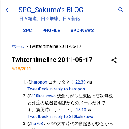
スキップしてメイン コンテンツに移動
SPC_Sakuma's BLOG
日々精進、日々鍛練、日々新化
SPC
PROFILE
SPC-NEWS
ホーム
>
Twitter timeline 2011-05-17
Twitter timeline 2011-05-17
5/18/2011
@
haropon
ヨカッタネ！
22:39
via
TweetDeck
in reply to haropon
@
310kakizawa
残念ながら江東区は防災無線
と外注の危機管理課からのメールだけで
す。震災時には・・・。
18:10
via
TweetDeck
in reply to 310kakizawa
@
ha708
パパの大学時代の寝起きがひどかっ