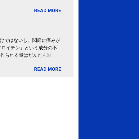
。 あと、ふるさと納税が節
READ MORE
の目的は......。 総務
ポータルサイト「ふるさとチョ
わけではないし、関節に痛みが
ドロイチン」という成分の不
で作られる量はだんだん減少し
ます。 関節痛を引き起こさな
READ MORE
ロイチン」という成分は、納
納豆を定期的に食べている人
・体のゆがみ予防には「納
期限は気にしたことがなかった。
伊藤先生による、「納豆の美
渡る程度かき混ぜる。 ・タレ
ですが、おいしく食べられる
ほうが、納豆のふわふわ感がよ
1パックでコンドロイチン補
るよりは、毎日納豆を食べるほ