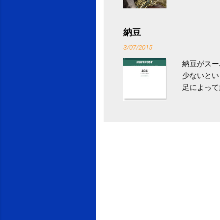
ていなかっ
税になると
省｜自治税
納豆
イス」 »
3/07/2015
納豆がスー
少ないとい
足によって
ていき、4
いためには
豆をはじめ
は、関節に
豆」！ 1
タレやから
味しい食べ
や薬味はか
目安が30
り一層引き
給 | セ