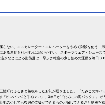
座らない、エスカレーター・エレベーターをやめて階段を使う、帰
にある運動を利用すれば続けやすい。 スポーツウェア・シューズ
過ぎなどによる脂肪肝は、早歩き程度の少し強めの運動を毎日３
筑波大の研究チームが発表した。改善が期待できるのは、過度の飲
肝疾患。体重は減らなくても効果があるという。 正田教授は「汗
が有用」としている。 脂肪肝、毎日３０分の早歩きで改善 筑波大
- アピタル（医療・健康）
三陸町にふるさと納税をしたお礼が届きました。 『たみこの海パッ
目は『ピンバッジと手ぬぐい』、3年目が『たみこの海パック』。 
災地の少しでも復興の支援ができるものと探してふるさと納税を始