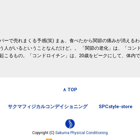
たので、貰えると少しづつ復興してる感が伝わってきて嬉しいです
いうこともあって始めたのですが、節税になるほど稼げていないのでこちら
務局｜ふるさと納税など個人住民税の寄附金税制 » ふるさと納税
パーで売れまくる予感(笑) まぁ、食べたから関節の痛みが消える
う人がいるということなんだけど。。 「関節の老化」は、「コン
起こるもの。「コンドロイチン」は、20歳をピークにして、体内
0代では20代の半分、60代ではそのさらに半分にまで減ってしまい
、食生活で「コンドロイチン」を補うことが大切。そして「コンド
としたネバネバ&ヌルヌルした食材に多く含まれているとのこと。
痛みが少ないという調査結果も明らかになりました。 関節の痛み
∧ TOP
日1パックでコンドロイチン補給 | セルフドクターニュース 賞味
しをかき混ぜる前に入れていたからこれからはあとに入れよう。 
サクマフィジカルコンデイショニング
SPCstyle-store
かた」は、 ・賞味期限ギリギリで食べる。 ・白い泡が全体に行き
き混ぜた後に入れる。 ちなみに、かき混ぜる回数としては、好み
回～40回程度。 またタレ・薬味は納豆をかき混ぜたあとに入れた
立つそうです。 関節の痛み・体のゆがみ予防には「納豆」！ 1日
Copyright (C)
Sakuma Physical Conditioning
ルフドクターニュース そこそこの金額のサプリメントを毎日飲み続け