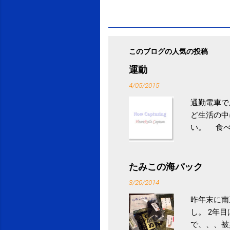
このブログの人気の投稿
運動
4/05/2015
通勤電車で
ど生活の中
い。 食べ
との結果を
ル性脂肪性
続けること
たみこの海パック
ニュース 
3/20/2014
昨年末に南
し。 2年
で、、、被