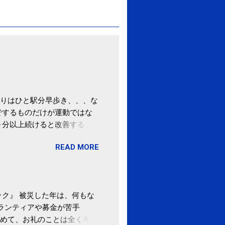
りはひと駅分早歩き、、、な
でするものだけが運動ではな
０分以上続けると改善する、
酒が原因ではない非アルコー
READ MORE
ばむ程度の運動を毎日３０分
「減量しなくても効果」 -
ク』 被災した年は、何もな
ボランティアや募金が苦手
めて、お礼のことは全く考え