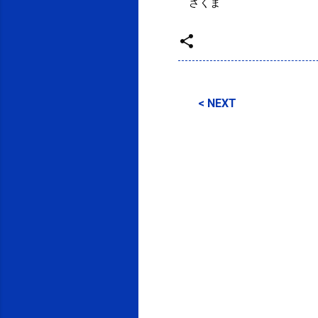
さくま
投稿者:
SPC_Sakuma
< NEXT