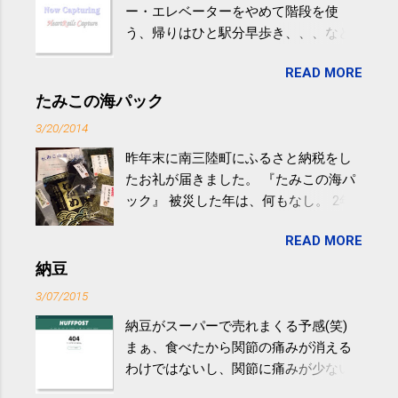
ー・エレベーターをやめて階段を使
う、帰りはひと駅分早歩き、、、など
生活の中にある運動を利用すれば続け
READ MORE
やすい。 スポーツウェア・シューズで
するものだけが運動ではない。 食べ
たみこの海パック
過ぎなどによる脂肪肝は、早歩き程度
3/20/2014
の少し強めの運動を毎日３０分以上続
昨年末に南三陸町にふるさと納税をし
けると改善する、との結果を筑波大の
たお礼が届きました。 『たみこの海パ
研究チームが発表した。改善が期待で
ック』 被災した年は、何もなし。 2年
きるのは、過度の飲酒が原因ではない
目は『ピンバッジと手ぬぐい』、3年目
非アルコール性脂肪性肝疾患。体重は
READ MORE
が『たみこの海パック』。 ボランティ
減らなくても効果があるという。 正田
アや募金が苦手で、、、被災地の少し
納豆
教授は「汗ばむ程度の運動を毎日３０
でも復興の支援ができるものと探して
分続けることが有用」としている。 脂
3/07/2015
ふるさと納税を始めて、お礼のことは
肪肝、毎日３０分の早歩きで改善 筑
納豆がスーパーで売れまくる予感(笑)
全く考えていなかったので、貰えると
波大「減量しなくても効果」 - ニュー
まぁ、食べたから関節の痛みが消える
少しづつ復興してる感が伝わってきて
ス - アピタル（医療・健康）
わけではないし、関節に痛みが少ない
嬉しいです。 あと、ふるさと納税が節
という人がいるということなんだけ
税になるということもあって始めたの