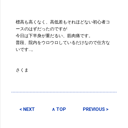
標高も高くなく、高低差もそれほどない初心者コ
ースのはずだったのですが
今日は下半身が重だるい、筋肉痛です。
普段、院内をウロウロしているだけなので仕方な
いです…。
さくま
投稿者:
SPC_Sakuma
< NEXT
∧ TOP
PREVIOUS >