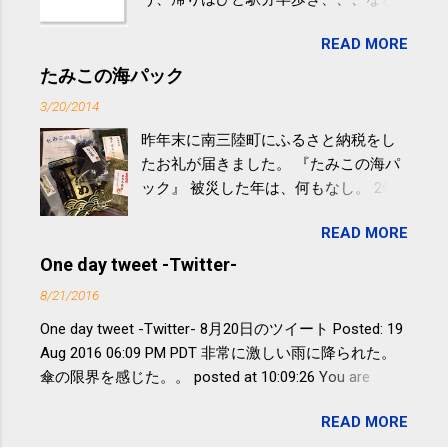
生活の中にある運動を利用すれば続け
READ MORE
やすい。 スポーツウェア・シューズで
するものだけが運動ではない。 食べ
たみこの海パック
過ぎなどによる脂肪肝は、早歩き程度
3/20/2014
の少し強めの運動を毎日３０分以上続
昨年末に南三陸町にふるさと納税をし
けると改善する、との結果を筑波大の
たお礼が届きました。 『たみこの海パ
研究チームが発表した。改善が期待で
ック』 被災した年は、何もなし。 2年
きるのは、過度の飲酒が原因ではない
目は『ピンバッジと手ぬぐい』、3年目
非アルコール性脂肪性肝疾患。体重は
READ MORE
が『たみこの海パック』。 ボランティ
減らなくても効果があるという。 正田
アや募金が苦手で、、、被災地の少し
One day tweet -Twitter-
教授は「汗ばむ程度の運動を毎日３０
でも復興の支援ができるものと探して
分続けることが有用」としている。 脂
8/21/2016
ふるさと納税を始めて、お礼のことは
肪肝、毎日３０分の早歩きで改善 筑
One day tweet -Twitter- 8月20日のツイート Posted: 19
全く考えていなかったので、貰えると
波大「減量しなくても効果」 - ニュー
Aug 2016 06:09 PM PDT 非常に激しい雨に降られた。
少しづつ復興してる感が伝わってきて
ス - アピタル（医療・健康）
傘の限界を感じた。。 posted at 10:09:26 You are
嬉しいです。 あと、ふるさと納税が節
subscribed to email updates from Takayuki
税になるということもあって始めたの
READ MORE
SAKUMA(@SPC_Sakuma) - Twilog . To stop receiving
ですが、節税になるほど稼げていない