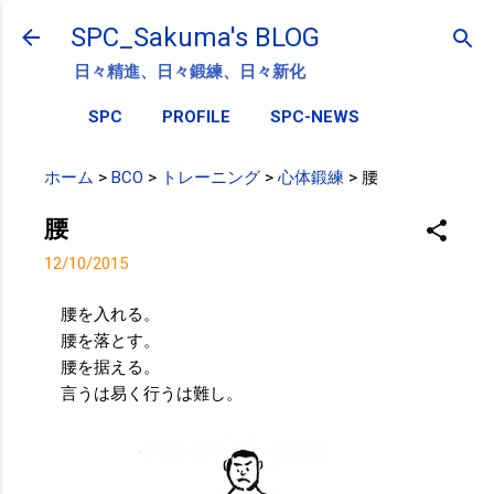
スキップしてメイン コンテンツに移動
SPC_Sakuma's BLOG
日々精進、日々鍛練、日々新化
SPC
PROFILE
SPC-NEWS
ホーム
>
BCO
>
トレーニング
>
心体鍛練
>
腰
腰
12/10/2015
腰を入れる。
腰を落とす。
腰を据える。
言うは易く行うは難し。