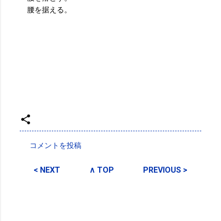
腰を据える。
投稿者:
SPC_Sakuma
コメントを投稿
コ
メ
< NEXT
∧ TOP
PREVIOUS >
ン
ト