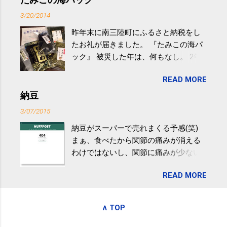
過ぎなどによる脂肪肝は、早歩き程度
3/20/2014
の少し強めの運動を毎日３０分以上続
昨年末に南三陸町にふるさと納税をし
けると改善する、との結果を筑波大の
たお礼が届きました。 『たみこの海パ
研究チームが発表した。改善が期待で
ック』 被災した年は、何もなし。 2年
きるのは、過度の飲酒が原因ではない
目は『ピンバッジと手ぬぐい』、3年目
非アルコール性脂肪性肝疾患。体重は
READ MORE
が『たみこの海パック』。 ボランティ
減らなくても効果があるという。 正田
アや募金が苦手で、、、被災地の少し
納豆
教授は「汗ばむ程度の運動を毎日３０
でも復興の支援ができるものと探して
分続けることが有用」としている。 脂
3/07/2015
ふるさと納税を始めて、お礼のことは
肪肝、毎日３０分の早歩きで改善 筑
納豆がスーパーで売れまくる予感(笑)
全く考えていなかったので、貰えると
波大「減量しなくても効果」 - ニュー
まぁ、食べたから関節の痛みが消える
少しづつ復興してる感が伝わってきて
ス - アピタル（医療・健康）
わけではないし、関節に痛みが少ない
嬉しいです。 あと、ふるさと納税が節
という人がいるということなんだけ
税になるということもあって始めたの
READ MORE
ど。。 「関節の老化」は、「コンドロ
ですが、節税になるほど稼げていない
イチン」という成分の不足によって起
のでこちらの目的は......。 総務省｜自治
こるもの。「コンドロイチン」は、20
税務局｜ふるさと納税など個人住民税
∧ TOP
歳をピークにして、体内で作られる量
の寄附金税制 » ふるさと納税ポータル
はだんだん減少していき、40代では20