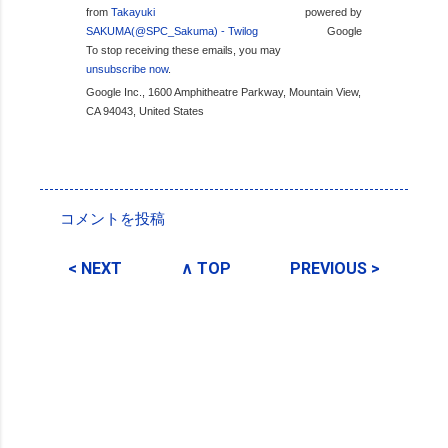
from
Takayuki
powered by
SAKUMA(@SPC_Sakuma) - Twilog
Google
To stop receiving these emails, you may
unsubscribe now
.
Google Inc., 1600 Amphitheatre Parkway, Mountain View,
CA 94043, United States
投稿者:
SPC_Sakuma
コメントを投稿
コ
メ
< NEXT
∧ TOP
PREVIOUS >
ン
ト