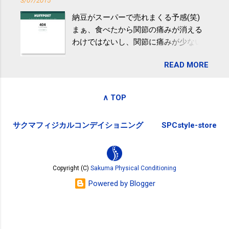
3/07/2015
ふるさと納税を始めて、お礼のことは
肪肝、毎日３０分の早歩きで改善 筑
納豆がスーパーで売れまくる予感(笑)
全く考えていなかったので、貰えると
波大「減量しなくても効果」 - ニュー
まぁ、食べたから関節の痛みが消える
少しづつ復興してる感が伝わってきて
ス - アピタル（医療・健康）
わけではないし、関節に痛みが少ない
嬉しいです。 あと、ふるさと納税が節
という人がいるということなんだけ
税になるということもあって始めたの
READ MORE
ど。。 「関節の老化」は、「コンドロ
ですが、節税になるほど稼げていない
イチン」という成分の不足によって起
のでこちらの目的は......。 総務省｜自治
こるもの。「コンドロイチン」は、20
税務局｜ふるさと納税など個人住民税
∧ TOP
歳をピークにして、体内で作られる量
の寄附金税制 » ふるさと納税ポータル
はだんだん減少していき、40代では20
サイト「ふるさとチョイス」 »
サクマフィジカルコンデイショニング
SPCstyle-store
代の半分、60代ではそのさらに半分に
まで減ってしまいます。 関節痛を引き
起こさないためには、食生活で「コン
ドロイチン」を補うことが大切。そし
Copyright (C)
Sakuma Physical Conditioning
て「コンドロイチン」という成分は、
Powered by Blogger
納豆をはじめとしたネバネバ&ヌルヌル
した食材に多く含まれているとのこ
と。納豆を定期的に食べている人は、
関節に痛みが少ないという調査結果も