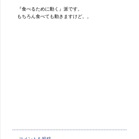
『食べるために動く』派です。
もちろん食べても動きますけど。。
投稿者:
サクマフィジカルコンディショニング