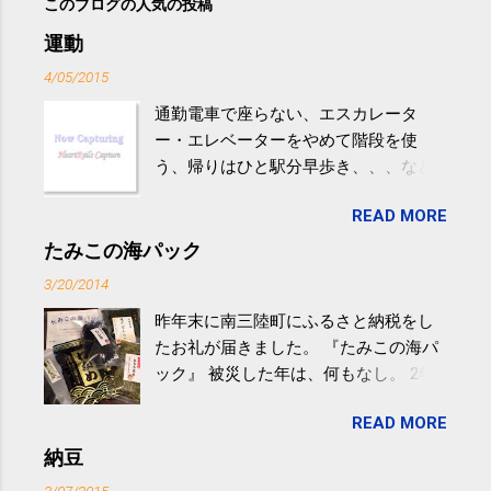
このブログの人気の投稿
運動
4/05/2015
通勤電車で座らない、エスカレータ
ー・エレベーターをやめて階段を使
う、帰りはひと駅分早歩き、、、など
生活の中にある運動を利用すれば続け
READ MORE
やすい。 スポーツウェア・シューズで
するものだけが運動ではない。 食べ
たみこの海パック
過ぎなどによる脂肪肝は、早歩き程度
3/20/2014
の少し強めの運動を毎日３０分以上続
昨年末に南三陸町にふるさと納税をし
けると改善する、との結果を筑波大の
たお礼が届きました。 『たみこの海パ
研究チームが発表した。改善が期待で
ック』 被災した年は、何もなし。 2年
きるのは、過度の飲酒が原因ではない
目は『ピンバッジと手ぬぐい』、3年目
非アルコール性脂肪性肝疾患。体重は
READ MORE
が『たみこの海パック』。 ボランティ
減らなくても効果があるという。 正田
アや募金が苦手で、、、被災地の少し
納豆
教授は「汗ばむ程度の運動を毎日３０
でも復興の支援ができるものと探して
分続けることが有用」としている。 脂