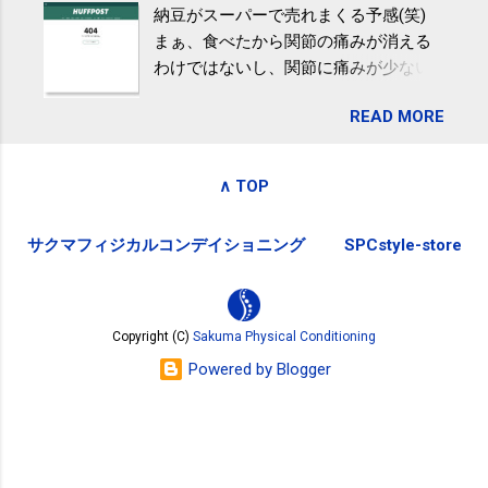
納豆がスーパーで売れまくる予感(笑)
全く考えていなかったので、貰えると
波大「減量しなくても効果」 - ニュー
まぁ、食べたから関節の痛みが消える
少しづつ復興してる感が伝わってきて
ス - アピタル（医療・健康）
わけではないし、関節に痛みが少ない
嬉しいです。 あと、ふるさと納税が節
という人がいるということなんだけ
税になるということもあって始めたの
READ MORE
ど。。 「関節の老化」は、「コンドロ
ですが、節税になるほど稼げていない
イチン」という成分の不足によって起
のでこちらの目的は......。 総務省｜自治
こるもの。「コンドロイチン」は、20
税務局｜ふるさと納税など個人住民税
∧ TOP
歳をピークにして、体内で作られる量
の寄附金税制 » ふるさと納税ポータル
はだんだん減少していき、40代では20
サイト「ふるさとチョイス」 »
サクマフィジカルコンデイショニング
SPCstyle-store
代の半分、60代ではそのさらに半分に
まで減ってしまいます。 関節痛を引き
起こさないためには、食生活で「コン
ドロイチン」を補うことが大切。そし
Copyright (C)
Sakuma Physical Conditioning
て「コンドロイチン」という成分は、
Powered by Blogger
納豆をはじめとしたネバネバ&ヌルヌル
した食材に多く含まれているとのこ
と。納豆を定期的に食べている人は、
関節に痛みが少ないという調査結果も
明らかになりました。 関節の痛み・体