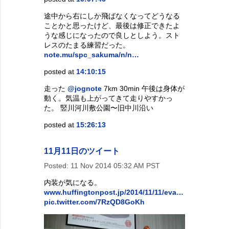
途中から右にしか飛ばなくなってどうなる
ことかと思ったけど、最後は修正できたよ
うな感じになったので良しとしよう。スト
レスのたまる練習だった。
note.mu/spc_sakuma/n/n…
posted at
14:10:15
走った
@jognote
7km 30min 午後は身体が
動く。気温も上がってきて走りやすかっ
た。 竪川河川敷公園〜旧中川沿い
posted at
15:26:13
11月11日のツイート
Posted:
11 Nov 2014 05:32 AM PST
内装が気になる。
www.huffingtonpost.jp/2014/11/11/eva…
pic.twitter.com/7RzQD8GoKh