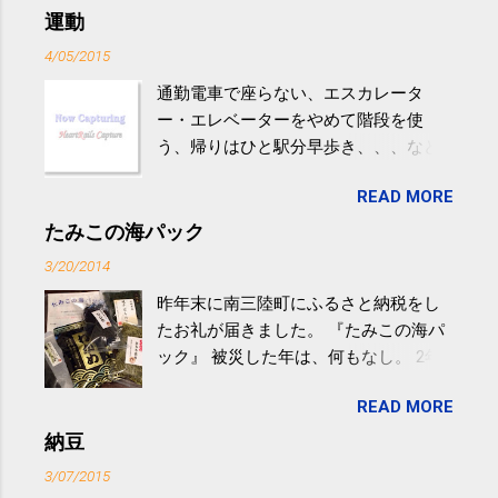
運動
4/05/2015
通勤電車で座らない、エスカレータ
ー・エレベーターをやめて階段を使
う、帰りはひと駅分早歩き、、、など
生活の中にある運動を利用すれば続け
READ MORE
やすい。 スポーツウェア・シューズで
するものだけが運動ではない。 食べ
たみこの海パック
過ぎなどによる脂肪肝は、早歩き程度
3/20/2014
の少し強めの運動を毎日３０分以上続
昨年末に南三陸町にふるさと納税をし
けると改善する、との結果を筑波大の
たお礼が届きました。 『たみこの海パ
研究チームが発表した。改善が期待で
ック』 被災した年は、何もなし。 2年
きるのは、過度の飲酒が原因ではない
目は『ピンバッジと手ぬぐい』、3年目
非アルコール性脂肪性肝疾患。体重は
READ MORE
が『たみこの海パック』。 ボランティ
減らなくても効果があるという。 正田
アや募金が苦手で、、、被災地の少し
納豆
教授は「汗ばむ程度の運動を毎日３０
でも復興の支援ができるものと探して
分続けることが有用」としている。 脂
3/07/2015
ふるさと納税を始めて、お礼のことは
肪肝、毎日３０分の早歩きで改善 筑