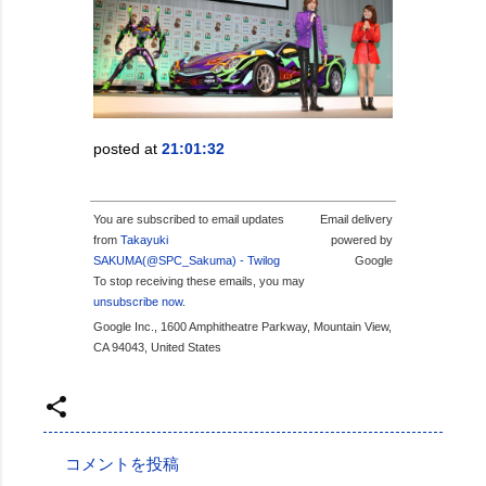
posted at
21:01:32
You are subscribed to email updates
Email delivery
from
Takayuki
powered by
SAKUMA(@SPC_Sakuma) - Twilog
Google
To stop receiving these emails, you may
unsubscribe now
.
Google Inc., 1600 Amphitheatre Parkway, Mountain View,
CA 94043, United States
投稿者:
SPC_Sakuma
コメントを投稿