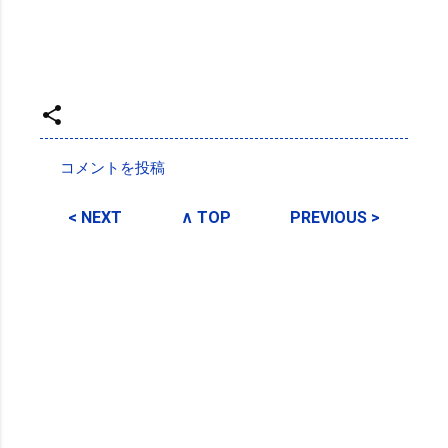
投稿者:
SPC_Sakuma
コメントを投稿
コ
メ
< NEXT
∧ TOP
PREVIOUS >
ン
ト