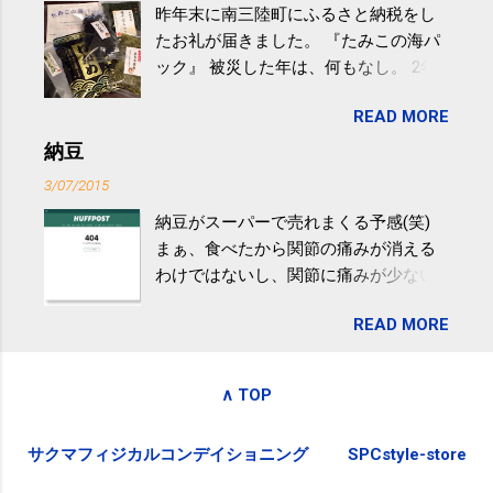
昨年末に南三陸町にふるさと納税をし
けると改善する、との結果を筑波大の
たお礼が届きました。 『たみこの海パ
研究チームが発表した。改善が期待で
ック』 被災した年は、何もなし。 2年
きるのは、過度の飲酒が原因ではない
目は『ピンバッジと手ぬぐい』、3年目
非アルコール性脂肪性肝疾患。体重は
READ MORE
が『たみこの海パック』。 ボランティ
減らなくても効果があるという。 正田
アや募金が苦手で、、、被災地の少し
納豆
教授は「汗ばむ程度の運動を毎日３０
でも復興の支援ができるものと探して
分続けることが有用」としている。 脂
3/07/2015
ふるさと納税を始めて、お礼のことは
肪肝、毎日３０分の早歩きで改善 筑
納豆がスーパーで売れまくる予感(笑)
全く考えていなかったので、貰えると
波大「減量しなくても効果」 - ニュー
まぁ、食べたから関節の痛みが消える
少しづつ復興してる感が伝わってきて
ス - アピタル（医療・健康）
わけではないし、関節に痛みが少ない
嬉しいです。 あと、ふるさと納税が節
という人がいるということなんだけ
税になるということもあって始めたの
READ MORE
ど。。 「関節の老化」は、「コンドロ
ですが、節税になるほど稼げていない
イチン」という成分の不足によって起
のでこちらの目的は......。 総務省｜自治
こるもの。「コンドロイチン」は、20
税務局｜ふるさと納税など個人住民税
∧ TOP
歳をピークにして、体内で作られる量
の寄附金税制 » ふるさと納税ポータル
はだんだん減少していき、40代では20
サイト「ふるさとチョイス」 »
サクマフィジカルコンデイショニング
SPCstyle-store
代の半分、60代ではそのさらに半分に
まで減ってしまいます。 関節痛を引き