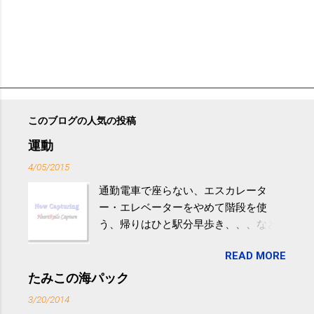
このブログの人気の投稿
運動
4/05/2015
通勤電車で座らない、エスカレータ
ー・エレベーターをやめて階段を使
う、帰りはひと駅分早歩き、、、など
生活の中にある運動を利用すれば続け
READ MORE
やすい。 スポーツウェア・シューズで
するものだけが運動ではない。 食べ
たみこの海パック
過ぎなどによる脂肪肝は、早歩き程度
3/20/2014
の少し強めの運動を毎日３０分以上続