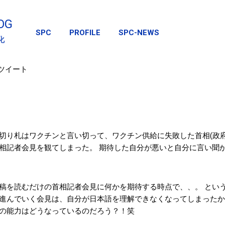
スキップしてメイン コンテンツに移動
OG
SPC
PROFILE
SPC-NEWS
化
のツイート
切り札はワクチンと言い切って、ワクチン供給に失敗した首相(政府
相記者会見を観てしまった。 期待した自分が悪いと自分に言い聞
稿を読むだけの首相記者会見に何かを期待する時点で、、。 とい
進んでいく会見は、自分が日本語を理解できなくなってしまったか
の能力はどうなっているのだろう？！笑