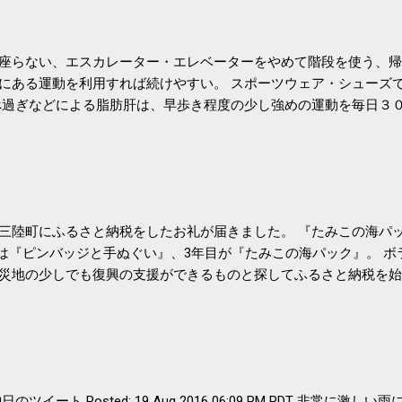
座らない、エスカレーター・エレベーターをやめて階段を使う、帰
にある運動を利用すれば続けやすい。 スポーツウェア・シューズ
過ぎなどによる脂肪肝は、早歩き程度の少し強めの運動を毎日３
筑波大の研究チームが発表した。改善が期待できるのは、過度の飲
肝疾患。体重は減らなくても効果があるという。 正田教授は「汗
が有用」としている。 脂肪肝、毎日３０分の早歩きで改善 筑波大
- アピタル（医療・健康）
三陸町にふるさと納税をしたお礼が届きました。 『たみこの海パッ
目は『ピンバッジと手ぬぐい』、3年目が『たみこの海パック』。 
災地の少しでも復興の支援ができるものと探してふるさと納税を始
たので、貰えると少しづつ復興してる感が伝わってきて嬉しいです
いうこともあって始めたのですが、節税になるほど稼げていないのでこちら
務局｜ふるさと納税など個人住民税の寄附金税制 » ふるさと納税
er- 8月20日のツイート Posted: 19 Aug 2016 06:09 PM PDT 