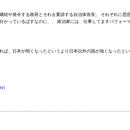
継続や発令する政府とそれを要請する自治体首長。 それぞれに思
分かっているばすなのに、、 政治家には、仕事してますパフォー
れば、日本が弱くなったというより日本以外の国が強くなったとい
le)