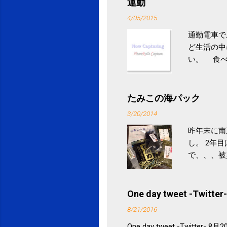
運動
4/05/2015
通勤電車で
ど生活の中
い。 食べ
との結果を
ル性脂肪性
続けること
たみこの海パック
ニュース 
3/20/2014
昨年末に南
し。 2年
で、、、被
ていなかっ
税になると
省｜自治税
One day tweet -Twitter-
イス」 »
8/21/2016
One day tweet -Twitt