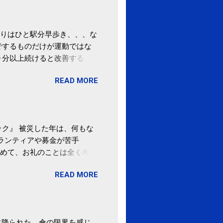
りはひと駅分早歩き、、、な
でするものだけが運動ではな
０分以上続けると改善する、
酒が原因ではない非アルコー
READ MORE
ばむ程度の運動を毎日３０分
「減量しなくても効果」 -
ク』 被災した年は、何もな
ボランティアや募金が苦手
めて、お礼のことは全く考え
。 あと、ふるさと納税が節
READ MORE
の目的は......。 総務
ポータルサイト「ふるさとチョ
非常に激しい雨に降られた。傘の限界を感じ