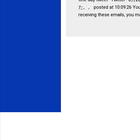
た。。 posted at 10:09:26 You 
receiving these emails, you m
Mountain View, CA 94043, Uni