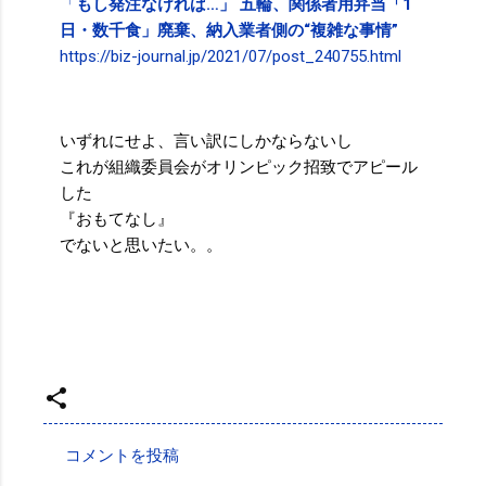
「
もし発注なければ…」 五輪、関係者用弁当「1
日・数千食」廃棄、納入業者側の“複雑な事情”
https://biz-journal.jp/2021/07/post_240755.html
いずれにせよ、言い訳にしかならないし
これが組織委員会がオリンピック招致でアピール
した
『おもてなし』
でないと思いたい。。
投稿者:
SPC_Sakuma
コメントを投稿
コ