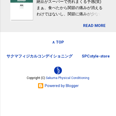
納豆がスーパーで売れまくる予感(笑)
全く考えていなかったので、貰えると
波大「減量しなくても効果」 - ニュー
まぁ、食べたから関節の痛みが消える
少しづつ復興してる感が伝わってきて
ス - アピタル（医療・健康）
わけではないし、関節に痛みが少ない
嬉しいです。 あと、ふるさと納税が節
という人がいるということなんだけ
税になるということもあって始めたの
READ MORE
ど。。 「関節の老化」は、「コンドロ
ですが、節税になるほど稼げていない
イチン」という成分の不足によって起
のでこちらの目的は......。 総務省｜自治
こるもの。「コンドロイチン」は、20
税務局｜ふるさと納税など個人住民税
∧ TOP
歳をピークにして、体内で作られる量
の寄附金税制 » ふるさと納税ポータル
はだんだん減少していき、40代では20
サイト「ふるさとチョイス」 »
サクマフィジカルコンデイショニング
SPCstyle-store
代の半分、60代ではそのさらに半分に
まで減ってしまいます。 関節痛を引き
起こさないためには、食生活で「コン
ドロイチン」を補うことが大切。そし
Copyright (C)
Sakuma Physical Conditioning
て「コンドロイチン」という成分は、
Powered by Blogger
納豆をはじめとしたネバネバ&ヌルヌル
した食材に多く含まれているとのこ
と。納豆を定期的に食べている人は、
関節に痛みが少ないという調査結果も
明らかになりました。 関節の痛み・体