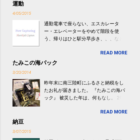
運動
4/05/2015
通勤電車で座らない、エスカレータ
ー・エレベーターをやめて階段を使
う、帰りはひと駅分早歩き、、、など
生活の中にある運動を利用すれば続け
READ MORE
やすい。 スポーツウェア・シューズで
するものだけが運動ではない。 食べ
たみこの海パック
過ぎなどによる脂肪肝は、早歩き程度
3/20/2014
の少し強めの運動を毎日３０分以上続
昨年末に南三陸町にふるさと納税をし
けると改善する、との結果を筑波大の
たお礼が届きました。 『たみこの海パ
研究チームが発表した。改善が期待で
ック』 被災した年は、何もなし。 2年
きるのは、過度の飲酒が原因ではない
目は『ピンバッジと手ぬぐい』、3年目
非アルコール性脂肪性肝疾患。体重は
READ MORE
が『たみこの海パック』。 ボランティ
減らなくても効果があるという。 正田
アや募金が苦手で、、、被災地の少し
納豆
教授は「汗ばむ程度の運動を毎日３０
でも復興の支援ができるものと探して
分続けることが有用」としている。 脂
3/07/2015
ふるさと納税を始めて、お礼のことは
肪肝、毎日３０分の早歩きで改善 筑