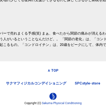
たので、貰えると少しづつ復興してる感が伝わってきて嬉しいです
いうこともあって始めたのですが、節税になるほど稼げていないのでこちら
務局｜ふるさと納税など個人住民税の寄附金税制 » ふるさと納税
パーで売れまくる予感(笑) まぁ、食べたから関節の痛みが消える
う人がいるということなんだけど。。 「関節の老化」は、「コン
起こるもの。「コンドロイチン」は、20歳をピークにして、体内
0代では20代の半分、60代ではそのさらに半分にまで減ってしまい
、食生活で「コンドロイチン」を補うことが大切。そして「コンド
としたネバネバ&ヌルヌルした食材に多く含まれているとのこと。
痛みが少ないという調査結果も明らかになりました。 関節の痛み
∧ TOP
日1パックでコンドロイチン補給 | セルフドクターニュース 賞味
しをかき混ぜる前に入れていたからこれからはあとに入れよう。 
サクマフィジカルコンデイショニング
SPCstyle-store
かた」は、 ・賞味期限ギリギリで食べる。 ・白い泡が全体に行き
き混ぜた後に入れる。 ちなみに、かき混ぜる回数としては、好み
回～40回程度。 またタレ・薬味は納豆をかき混ぜたあとに入れた
立つそうです。 関節の痛み・体のゆがみ予防には「納豆」！ 1日
Copyright (C)
Sakuma Physical Conditioning