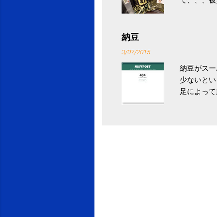
ていなかっ
税になると
省｜自治税
納豆
イス」 »
3/07/2015
納豆がスー
少ないとい
足によって
ていき、4
いためには
豆をはじめ
は、関節に
豆」！ 1
タレやから
味しい食べ
や薬味はか
目安が30
り一層引き