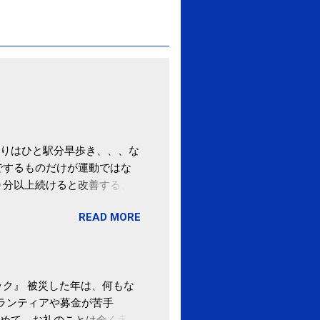
りはひと駅分早歩き、、、な
でするものだけが運動ではな
０分以上続けると改善する、
酒が原因ではない非アルコー
READ MORE
ばむ程度の運動を毎日３０分
「減量しなくても効果」 -
ク』 被災した年は、何もな
ボランティアや募金が苦手
めて、お礼のことは全く考え