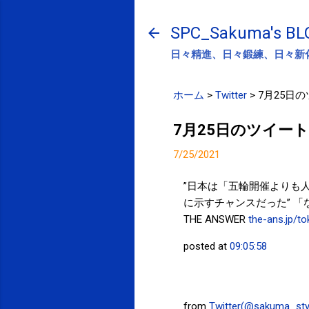
SPC_Sakuma's BL
日々精進、日々鍛練、日々新
ホーム
>
Twitter
>
7月25日
7月25日のツイート
7/25/2021
”日本は「五輪開催よりも
に示すチャンスだった” 
THE ANSWER
the-ans.jp/t
posted at
09:05:58
from
Twitter(@sakuma_sty