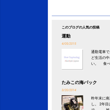
このブログの人気の投稿
運動
4/05/2015
通勤電車で
ど生活の中
い。 食べ
との結果を
ル性脂肪性
続けること
たみこの海パック
ニュース 
3/20/2014
昨年末に南
し。 2年
で、、、被