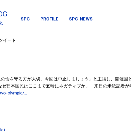
スキップしてメイン コンテンツに移動
OG
SPC
PROFILE
SPC-NEWS
化
のツイート
人の命を守る方が大切。今回は中止しましょう」と主張し、開催国
「なぜ日本国民はここまで五輪にネガティブか」 来日の米紙記者が考
okyo-olympic/…
le)