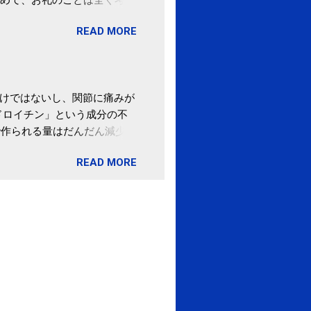
。 あと、ふるさと納税が節
READ MORE
の目的は......。 総務
ポータルサイト「ふるさとチョ
わけではないし、関節に痛みが
ドロイチン」という成分の不
で作られる量はだんだん減少し
ます。 関節痛を引き起こさな
READ MORE
ロイチン」という成分は、納
納豆を定期的に食べている人
・体のゆがみ予防には「納
期限は気にしたことがなかった。
伊藤先生による、「納豆の美
渡る程度かき混ぜる。 ・タレ
ですが、おいしく食べられる
ほうが、納豆のふわふわ感がよ
1パックでコンドロイチン補