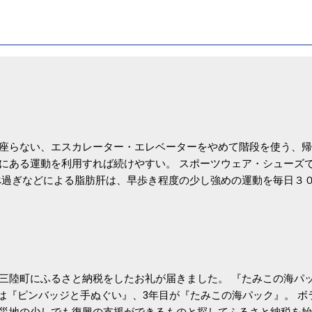
座らない、エスカレーター・エレベーターをやめて階段を使う、帰
にある運動を利用すれば続けやすい。 スポーツウェア・シューズ
過ぎなどによる脂肪肝は、早歩き程度の少し強めの運動を毎日３
筑波大の研究チームが発表した。改善が期待できるのは、過度の飲
肝疾患。体重は減らなくても効果があるという。 正田教授は「汗
が有用」としている。 脂肪肝、毎日３０分の早歩きで改善 筑波大
- アピタル（医療・健康）
三陸町にふるさと納税をしたお礼が届きました。 『たみこの海パッ
目は『ピンバッジと手ぬぐい』、3年目が『たみこの海パック』。 
災地の少しでも復興の支援ができるものと探してふるさと納税を始