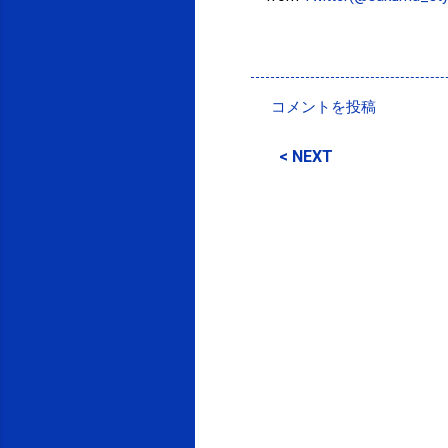
投稿者:
SPC_Sakuma
コメントを投稿
コ
メ
< NEXT
ン
ト