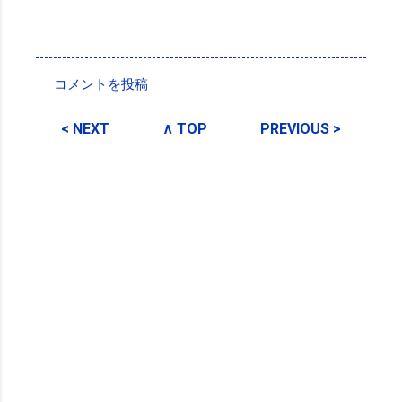
投稿者:
SPC_Sakuma
コメントを投稿
コ
メ
< NEXT
∧ TOP
PREVIOUS >
ン
ト