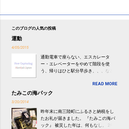
このブログの人気の投稿
運動
4/05/2015
通勤電車で座らない、エスカレータ
ー・エレベーターをやめて階段を使
う、帰りはひと駅分早歩き、、、など
生活の中にある運動を利用すれば続け
READ MORE
やすい。 スポーツウェア・シューズで
するものだけが運動ではない。 食べ
たみこの海パック
過ぎなどによる脂肪肝は、早歩き程度
3/20/2014
の少し強めの運動を毎日３０分以上続
昨年末に南三陸町にふるさと納税をし
けると改善する、との結果を筑波大の
たお礼が届きました。 『たみこの海パ
研究チームが発表した。改善が期待で
ック』 被災した年は、何もなし。 2年
きるのは、過度の飲酒が原因ではない