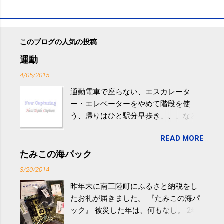
このブログの人気の投稿
運動
4/05/2015
通勤電車で座らない、エスカレータ
ー・エレベーターをやめて階段を使
う、帰りはひと駅分早歩き、、、など
生活の中にある運動を利用すれば続け
READ MORE
やすい。 スポーツウェア・シューズで
するものだけが運動ではない。 食べ
たみこの海パック
過ぎなどによる脂肪肝は、早歩き程度
3/20/2014
の少し強めの運動を毎日３０分以上続
昨年末に南三陸町にふるさと納税をし
けると改善する、との結果を筑波大の
たお礼が届きました。 『たみこの海パ
研究チームが発表した。改善が期待で
ック』 被災した年は、何もなし。 2年
きるのは、過度の飲酒が原因ではない
目は『ピンバッジと手ぬぐい』、3年目