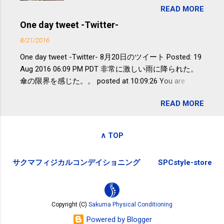
非アルコール性脂肪性肝疾患。体重は
READ MORE
が『たみこの海パック』。 ボランティ
減らなくても効果があるという。 正田
アや募金が苦手で、、、被災地の少し
One day tweet -Twitter-
教授は「汗ばむ程度の運動を毎日３０
でも復興の支援ができるものと探して
分続けることが有用」としている。 脂
8/21/2016
ふるさと納税を始めて、お礼のことは
肪肝、毎日３０分の早歩きで改善 筑
One day tweet -Twitter- 8月20日のツイート Posted: 19
全く考えていなかったので、貰えると
波大「減量しなくても効果」 - ニュー
Aug 2016 06:09 PM PDT 非常に激しい雨に降られた。
少しづつ復興してる感が伝わってきて
ス - アピタル（医療・健康）
傘の限界を感じた。。 posted at 10:09:26 You are
嬉しいです。 あと、ふるさと納税が節
subscribed to email updates from Takayuki
税になるということもあって始めたの
READ MORE
SAKUMA(@SPC_Sakuma) - Twilog . To stop receiving
ですが、節税になるほど稼げていない
these emails, you may unsubscribe now . Email delivery
のでこちらの目的は......。 総務省｜自治
powered by Google Google Inc., 1600 Amphitheatre
税務局｜ふるさと納税など個人住民税
∧ TOP
Parkway, Mountain View, CA 94043, United States
の寄附金税制 » ふるさと納税ポータル
サイト「ふるさとチョイス」 »
サクマフィジカルコンデイショニング
SPCstyle-store
Copyright (C)
Sakuma Physical Conditioning
Powered by Blogger