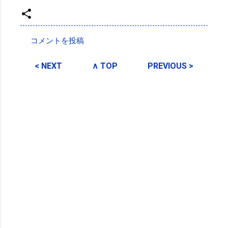
投稿者:
SPC_Sakuma
コメントを投稿
コ
メ
< NEXT
∧ TOP
PREVIOUS >
ン
ト