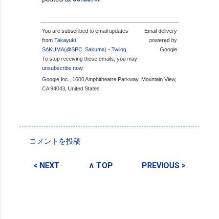
You are subscribed to email updates
Email delivery
from
Takayuki
powered by
SAKUMA(@SPC_Sakuma) - Twilog
.
Google
To stop receiving these emails, you may
unsubscribe now
.
Google Inc., 1600 Amphitheatre Parkway, Mountain View,
CA 94043, United States
投稿者:
SPC_Sakuma
コメントを投稿
コ
メ
< NEXT
∧ TOP
PREVIOUS >
ン
ト