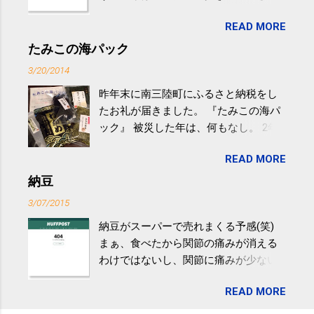
生活の中にある運動を利用すれば続け
READ MORE
やすい。 スポーツウェア・シューズで
するものだけが運動ではない。 食べ
たみこの海パック
過ぎなどによる脂肪肝は、早歩き程度
3/20/2014
の少し強めの運動を毎日３０分以上続
昨年末に南三陸町にふるさと納税をし
けると改善する、との結果を筑波大の
たお礼が届きました。 『たみこの海パ
研究チームが発表した。改善が期待で
ック』 被災した年は、何もなし。 2年
きるのは、過度の飲酒が原因ではない
目は『ピンバッジと手ぬぐい』、3年目
非アルコール性脂肪性肝疾患。体重は
READ MORE
が『たみこの海パック』。 ボランティ
減らなくても効果があるという。 正田
アや募金が苦手で、、、被災地の少し
納豆
教授は「汗ばむ程度の運動を毎日３０
でも復興の支援ができるものと探して
分続けることが有用」としている。 脂
3/07/2015
ふるさと納税を始めて、お礼のことは
肪肝、毎日３０分の早歩きで改善 筑
納豆がスーパーで売れまくる予感(笑)
全く考えていなかったので、貰えると
波大「減量しなくても効果」 - ニュー
まぁ、食べたから関節の痛みが消える
少しづつ復興してる感が伝わってきて
ス - アピタル（医療・健康）
わけではないし、関節に痛みが少ない
嬉しいです。 あと、ふるさと納税が節
という人がいるということなんだけ
税になるということもあって始めたの
READ MORE
ど。。 「関節の老化」は、「コンドロ
ですが、節税になるほど稼げていない
イチン」という成分の不足によって起
のでこちらの目的は......。 総務省｜自治