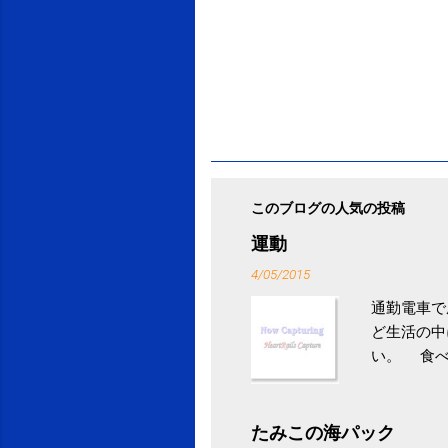
このブログの人気の投稿
運動
4/05/2015
通勤電車で
ど生活の中
い。 食べ
との結果を
ル性脂肪性
続けること
たみこの海パック