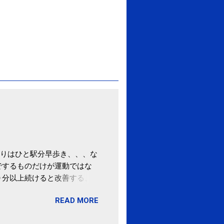
りはひと駅分早歩き、、、な
でするものだけが運動ではな
０分以上続けると改善する、
酒が原因ではない非アルコー
READ MORE
ばむ程度の運動を毎日３０分
「減量しなくても効果」 -