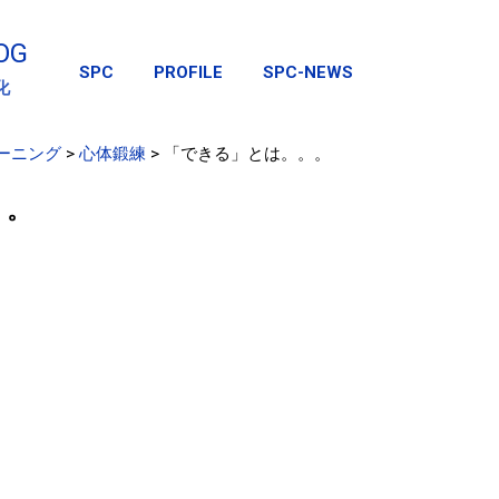
スキップしてメイン コンテンツに移動
OG
SPC
PROFILE
SPC-NEWS
化
ーニング
>
心体鍛練
>
「できる」とは。。。
。。