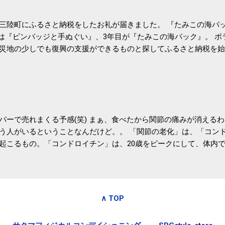
- アピタル（医療・健康）
三陸町にふるさと納税をしたお礼が届きました。 『たみこの海パッ
目は『ピンバッジと手ぬぐい』、3年目が『たみこの海パック』。 
災地の少しでも復興の支援ができるものと探してふるさと納税を始
たので、貰えると少しづつ復興してる感が伝わってきて嬉しいです
いうこともあって始めたのですが、節税になるほど稼げていないのでこちら
務局｜ふるさと納税など個人住民税の寄附金税制 » ふるさと納税
パーで売れまくる予感(笑) まぁ、食べたから関節の痛みが消える
う人がいるということなんだけど。。 「関節の老化」は、「コン
起こるもの。「コンドロイチン」は、20歳をピークにして、体内
0代では20代の半分、60代ではそのさらに半分にまで減ってしまい
、食生活で「コンドロイチン」を補うことが大切。そして「コンド
としたネバネバ&ヌルヌルした食材に多く含まれているとのこと。
痛みが少ないという調査結果も明らかになりました。 関節の痛み
∧ TOP
日1パックでコンドロイチン補給 | セルフドクターニュース 賞味
しをかき混ぜる前に入れていたからこれからはあとに入れよう。 