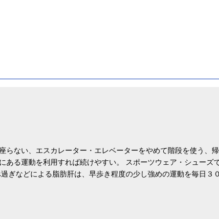
座らない、エスカレーター・エレベーターをやめて階段を使う、帰
にある運動を利用すれば続けやすい。 スポーツウェア・シューズ
過ぎなどによる脂肪肝は、早歩き程度の少し強めの運動を毎日３
筑波大の研究チームが発表した。改善が期待できるのは、過度の飲
肝疾患。体重は減らなくても効果があるという。 正田教授は「汗
が有用」としている。 脂肪肝、毎日３０分の早歩きで改善 筑波大