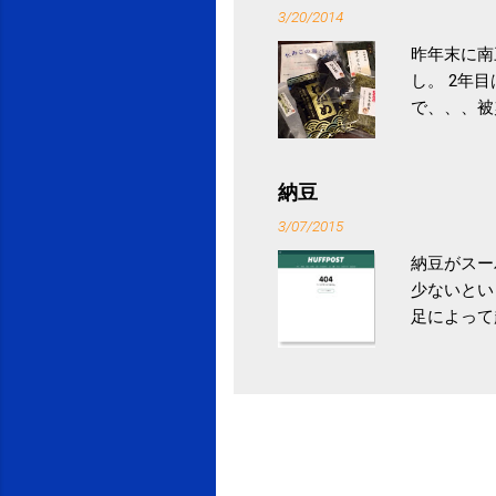
ニュース 
3/20/2014
昨年末に南
し。 2年
で、、、被
ていなかっ
税になると
省｜自治税
納豆
イス」 »
3/07/2015
納豆がスー
少ないとい
足によって
ていき、4
いためには
豆をはじめ
は、関節に
豆」！ 1
タレやから