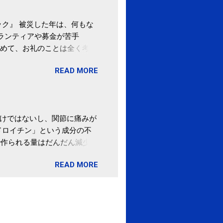
ク』 被災した年は、何もな
ボランティアや募金が苦手
めて、お礼のことは全く考え
。 あと、ふるさと納税が節
READ MORE
の目的は......。 総務
ポータルサイト「ふるさとチョ
わけではないし、関節に痛みが
ドロイチン」という成分の不
で作られる量はだんだん減少し
ます。 関節痛を引き起こさな
READ MORE
ロイチン」という成分は、納
納豆を定期的に食べている人
・体のゆがみ予防には「納
期限は気にしたことがなかった。
伊藤先生による、「納豆の美