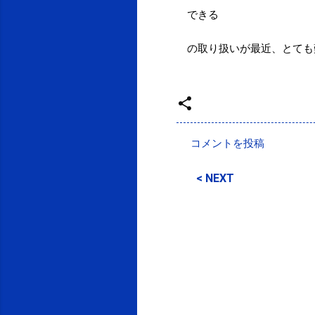
できる
の取り扱いが最近、とても
投稿者:
SPC_Sakuma
コメントを投稿
コ
メ
< NEXT
ン
ト