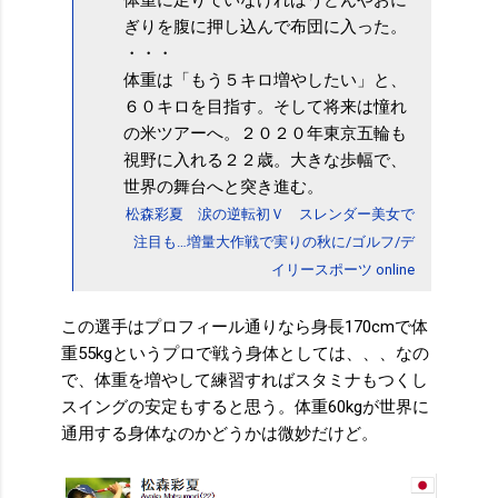
ぎりを腹に押し込んで布団に入った。
・・・
体重は「もう５キロ増やしたい」と、
６０キロを目指す。そして将来は憧れ
の米ツアーへ。２０２０年東京五輪も
視野に入れる２２歳。大きな歩幅で、
世界の舞台へと突き進む。
松森彩夏 涙の逆転初Ｖ スレンダー美女で
注目も…増量大作戦で実りの秋に/ゴルフ/デ
イリースポーツ online
この選手はプロフィール通りなら身長170cmで体
重55kgというプロで戦う身体としては、、、なの
で、体重を増やして練習すればスタミナもつくし
スイングの安定もすると思う。体重60kgが世界に
通用する身体なのかどうかは微妙だけど。