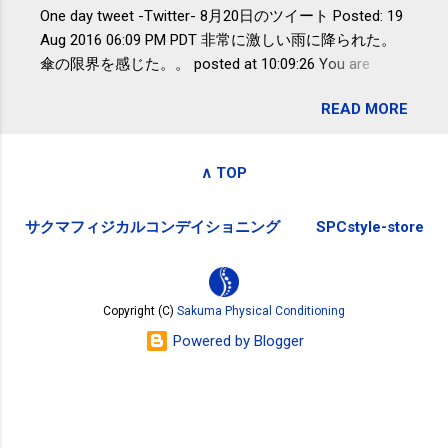
One day tweet -Twitter- 8月20日のツイート Posted: 19
全く考えていなかったので、貰えると
波大「減量しなくても効果」 - ニュー
Aug 2016 06:09 PM PDT 非常に激しい雨に降られた。
少しづつ復興してる感が伝わってきて
ス - アピタル（医療・健康）
傘の限界を感じた。。 posted at 10:09:26 You are
嬉しいです。 あと、ふるさと納税が節
subscribed to email updates from Takayuki
税になるということもあって始めたの
READ MORE
SAKUMA(@SPC_Sakuma) - Twilog . To stop receiving
ですが、節税になるほど稼げていない
these emails, you may unsubscribe now . Email delivery
のでこちらの目的は......。 総務省｜自治
powered by Google Google Inc., 1600 Amphitheatre
税務局｜ふるさと納税など個人住民税
∧ TOP
Parkway, Mountain View, CA 94043, United States
の寄附金税制 » ふるさと納税ポータル
サイト「ふるさとチョイス」 »
サクマフィジカルコンデイショニング
SPCstyle-store
Copyright (C)
Sakuma Physical Conditioning
Powered by Blogger