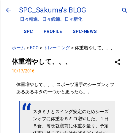
スキップしてメイン コンテンツに移動
SPC_Sakuma's BLOG
日々精進、日々鍛練、日々新化
SPC
PROFILE
SPC-NEWS
ホーム
>
BCO
>
トレーニング
>
体重増やして、、、
体重増やして、、、
10/17/2016
体重増やして、、、スポーツ選手のシーズンオフ
あるあるネタの一つかと思ったら。。
スタミナとスイング安定のためシーズ
ンオフに体重を５キロ増やした。１日
５食。毎晩就寝前に体重を量り、予定
体重に足りていなければうどんやおに