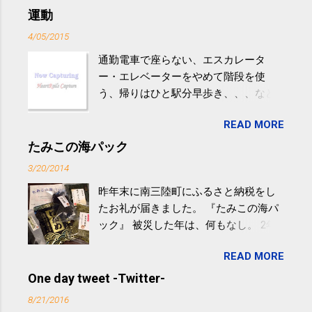
運動
4/05/2015
通勤電車で座らない、エスカレータ
ー・エレベーターをやめて階段を使
う、帰りはひと駅分早歩き、、、など
生活の中にある運動を利用すれば続け
READ MORE
やすい。 スポーツウェア・シューズで
するものだけが運動ではない。 食べ
たみこの海パック
過ぎなどによる脂肪肝は、早歩き程度
3/20/2014
の少し強めの運動を毎日３０分以上続
昨年末に南三陸町にふるさと納税をし
けると改善する、との結果を筑波大の
たお礼が届きました。 『たみこの海パ
研究チームが発表した。改善が期待で
ック』 被災した年は、何もなし。 2年
きるのは、過度の飲酒が原因ではない
目は『ピンバッジと手ぬぐい』、3年目
非アルコール性脂肪性肝疾患。体重は
READ MORE
が『たみこの海パック』。 ボランティ
減らなくても効果があるという。 正田
アや募金が苦手で、、、被災地の少し
One day tweet -Twitter-
教授は「汗ばむ程度の運動を毎日３０
でも復興の支援ができるものと探して
分続けることが有用」としている。 脂
8/21/2016
ふるさと納税を始めて、お礼のことは
肪肝、毎日３０分の早歩きで改善 筑