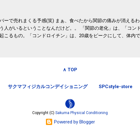
パーで売れまくる予感(笑) まぁ、食べたから関節の痛みが消える
う人がいるということなんだけど。。 「関節の老化」は、「コン
起こるもの。「コンドロイチン」は、20歳をピークにして、体内
0代では20代の半分、60代ではそのさらに半分にまで減ってしまい
、食生活で「コンドロイチン」を補うことが大切。そして「コンド
としたネバネバ&ヌルヌルした食材に多く含まれているとのこと。
痛みが少ないという調査結果も明らかになりました。 関節の痛み
∧ TOP
日1パックでコンドロイチン補給 | セルフドクターニュース 賞味
しをかき混ぜる前に入れていたからこれからはあとに入れよう。 
サクマフィジカルコンデイショニング
SPCstyle-store
かた」は、 ・賞味期限ギリギリで食べる。 ・白い泡が全体に行き
き混ぜた後に入れる。 ちなみに、かき混ぜる回数としては、好み
回～40回程度。 またタレ・薬味は納豆をかき混ぜたあとに入れた
立つそうです。 関節の痛み・体のゆがみ予防には「納豆」！ 1日
Copyright (C)
Sakuma Physical Conditioning
ルフドクターニュース そこそこの金額のサプリメントを毎日飲み続け
Powered by Blogger
お財布にも良さそうな気はする。効果的には大差ないだろうから(想
納豆」！ 1日1パックでコンドロイチン補給 | セルフドクターニ