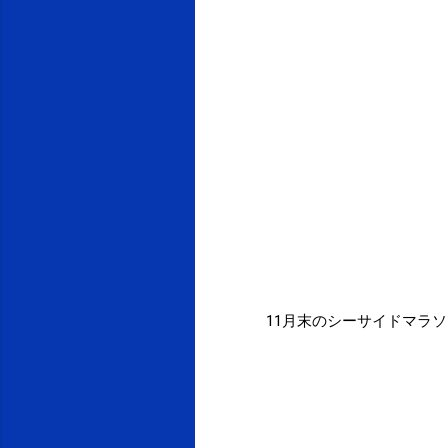
11月末のシーサイドマラソ
投稿者:
SPC_Sakuma