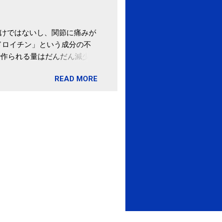
わけではないし、関節に痛みが
ドロイチン」という成分の不
で作られる量はだんだん減少し
ます。 関節痛を引き起こさな
READ MORE
ロイチン」という成分は、納
納豆を定期的に食べている人
・体のゆがみ予防には「納
期限は気にしたことがなかった。
伊藤先生による、「納豆の美
渡る程度かき混ぜる。 ・タレ
ですが、おいしく食べられる
ほうが、納豆のふわふわ感がよ
1パックでコンドロイチン補
るよりは、毎日納豆を食べるほ
像) 関節の痛み・体のゆがみ
ュース