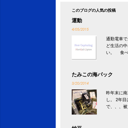
このブログの人気の投稿
運動
4/05/2015
通勤電車で
ど生活の中
い。 食べ
との結果を
ル性脂肪性
続けること
たみこの海パック
ニュース 
3/20/2014
昨年末に南
し。 2年
で、、、被
ていなかっ
税になると
省｜自治税