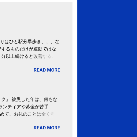
りはひと駅分早歩き、、、な
でするものだけが運動ではな
０分以上続けると改善する、
酒が原因ではない非アルコー
READ MORE
ばむ程度の運動を毎日３０分
「減量しなくても効果」 -
ク』 被災した年は、何もな
ボランティアや募金が苦手
めて、お礼のことは全く考え
。 あと、ふるさと納税が節
READ MORE
の目的は......。 総務
ポータルサイト「ふるさとチョ