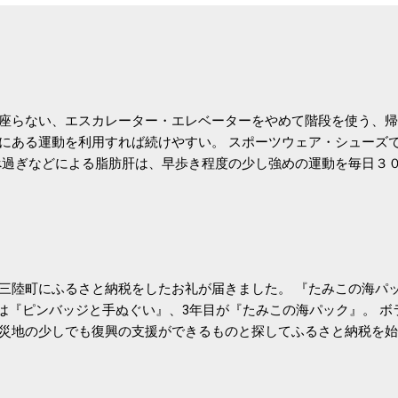
座らない、エスカレーター・エレベーターをやめて階段を使う、帰
にある運動を利用すれば続けやすい。 スポーツウェア・シューズ
過ぎなどによる脂肪肝は、早歩き程度の少し強めの運動を毎日３
筑波大の研究チームが発表した。改善が期待できるのは、過度の飲
肝疾患。体重は減らなくても効果があるという。 正田教授は「汗
が有用」としている。 脂肪肝、毎日３０分の早歩きで改善 筑波大
- アピタル（医療・健康）
三陸町にふるさと納税をしたお礼が届きました。 『たみこの海パッ
目は『ピンバッジと手ぬぐい』、3年目が『たみこの海パック』。 
災地の少しでも復興の支援ができるものと探してふるさと納税を始
たので、貰えると少しづつ復興してる感が伝わってきて嬉しいです
いうこともあって始めたのですが、節税になるほど稼げていないのでこちら
務局｜ふるさと納税など個人住民税の寄附金税制 » ふるさと納税