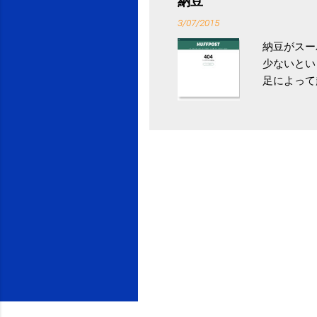
納豆
イス」 »
3/07/2015
納豆がスー
少ないとい
足によって
ていき、4
いためには
豆をはじめ
は、関節に
豆」！ 1
タレやから
味しい食べ
や薬味はか
目安が30
り一層引き
給 | セ
うが身体に
予防には「