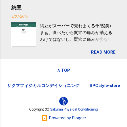
減らなくても効果があるという。 正田
アや募金が苦手で、、、被災地の少し
納豆
教授は「汗ばむ程度の運動を毎日３０
でも復興の支援ができるものと探して
分続けることが有用」としている。 脂
3/07/2015
ふるさと納税を始めて、お礼のことは
肪肝、毎日３０分の早歩きで改善 筑
納豆がスーパーで売れまくる予感(笑)
全く考えていなかったので、貰えると
波大「減量しなくても効果」 - ニュー
まぁ、食べたから関節の痛みが消える
少しづつ復興してる感が伝わってきて
ス - アピタル（医療・健康）
わけではないし、関節に痛みが少ない
嬉しいです。 あと、ふるさと納税が節
という人がいるということなんだけ
税になるということもあって始めたの
READ MORE
ど。。 「関節の老化」は、「コンドロ
ですが、節税になるほど稼げていない
イチン」という成分の不足によって起
のでこちらの目的は......。 総務省｜自治
こるもの。「コンドロイチン」は、20
税務局｜ふるさと納税など個人住民税
∧ TOP
歳をピークにして、体内で作られる量
の寄附金税制 » ふるさと納税ポータル
はだんだん減少していき、40代では20
サイト「ふるさとチョイス」 »
サクマフィジカルコンデイショニング
SPCstyle-store
代の半分、60代ではそのさらに半分に
まで減ってしまいます。 関節痛を引き
起こさないためには、食生活で「コン
ドロイチン」を補うことが大切。そし
Copyright (C)
Sakuma Physical Conditioning
て「コンドロイチン」という成分は、
Powered by Blogger
納豆をはじめとしたネバネバ&ヌルヌル