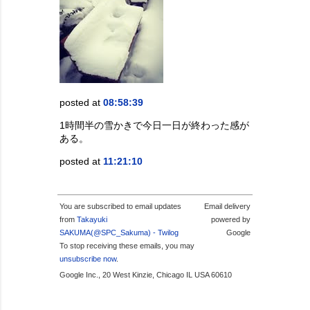
posted at
08:58:39
1時間半の雪かきで今日一日が終わった感が
ある。
posted at
11:21:10
You are subscribed to email updates
Email delivery
from
Takayuki
powered by
SAKUMA(@SPC_Sakuma) - Twilog
Google
To stop receiving these emails, you may
unsubscribe now
.
Google Inc., 20 West Kinzie, Chicago IL USA 60610