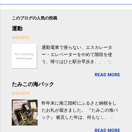
このブログの人気の投稿
運動
4/05/2015
通勤電車で座らない、エスカレータ
ー・エレベーターをやめて階段を使
う、帰りはひと駅分早歩き、、、など
生活の中にある運動を利用すれば続け
READ MORE
やすい。 スポーツウェア・シューズで
するものだけが運動ではない。 食べ
たみこの海パック
過ぎなどによる脂肪肝は、早歩き程度
3/20/2014
の少し強めの運動を毎日３０分以上続
昨年末に南三陸町にふるさと納税をし
けると改善する、との結果を筑波大の
たお礼が届きました。 『たみこの海パ
研究チームが発表した。改善が期待で
ック』 被災した年は、何もなし。 2年
きるのは、過度の飲酒が原因ではない
目は『ピンバッジと手ぬぐい』、3年目
非アルコール性脂肪性肝疾患。体重は
READ MORE
が『たみこの海パック』。 ボランティ