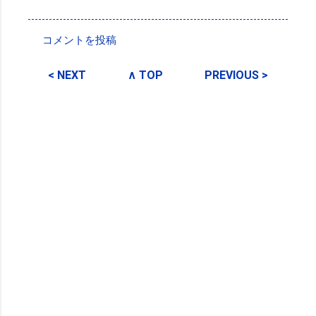
投稿者:
SPC_Sakuma
コメントを投稿
コ
メ
< NEXT
∧ TOP
PREVIOUS >
ン
ト