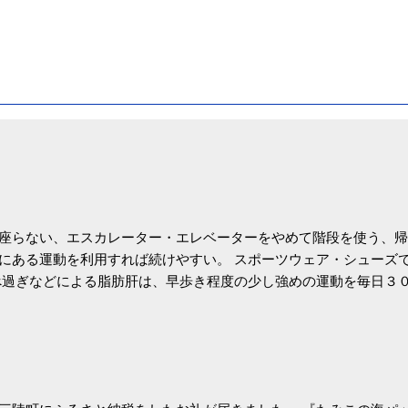
座らない、エスカレーター・エレベーターをやめて階段を使う、帰
にある運動を利用すれば続けやすい。 スポーツウェア・シューズ
過ぎなどによる脂肪肝は、早歩き程度の少し強めの運動を毎日３
筑波大の研究チームが発表した。改善が期待できるのは、過度の飲
肝疾患。体重は減らなくても効果があるという。 正田教授は「汗
が有用」としている。 脂肪肝、毎日３０分の早歩きで改善 筑波大
- アピタル（医療・健康）