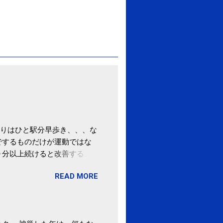
りはひと駅分早歩き、、、な
でするものだけが運動ではな
０分以上続けると改善する、
酒が原因ではない非アルコー
READ MORE
ばむ程度の運動を毎日３０分
「減量しなくても効果」 -