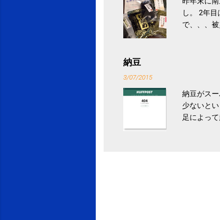
昨年末に南
し。 2年
で、、、被
ていなかっ
税になると
省｜自治税
納豆
イス」 »
3/07/2015
納豆がスー
少ないとい
足によって
ていき、4
いためには
豆をはじめ
は、関節に
豆」！ 1
タレやから
味しい食べ
や薬味はか