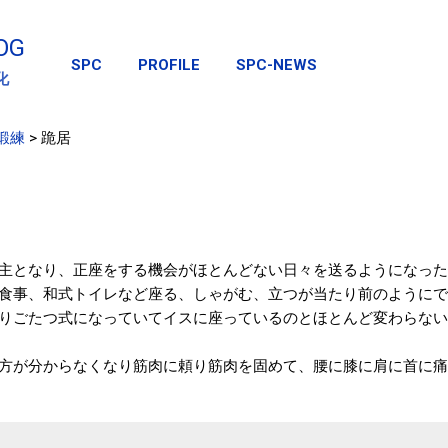
スキップしてメイン コンテンツに移動
OG
SPC
PROFILE
SPC-NEWS
化
鍛練
>
跪居
主となり、正座をする機会がほとんどない日々を送るようになった
食事、和式トイレなど座る、しゃがむ、立つが当たり前のようにで
りごたつ式になっていてイスに座っているのとほとんど変わらない
方が分からなくなり筋肉に頼り筋肉を固めて、腰に膝に肩に首に痛