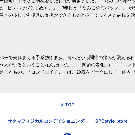
三陸町にふるさと納税をしたお礼が届きました。 『たみこの海パッ
目は『ピンバッジと手ぬぐい』、3年目が『たみこの海パック』。 
災地の少しでも復興の支援ができるものと探してふるさと納税を始
たので、貰えると少しづつ復興してる感が伝わってきて嬉しいです
いうこともあって始めたのですが、節税になるほど稼げていないのでこちら
務局｜ふるさと納税など個人住民税の寄附金税制 » ふるさと納税
パーで売れまくる予感(笑) まぁ、食べたから関節の痛みが消える
う人がいるということなんだけど。。 「関節の老化」は、「コン
起こるもの。「コンドロイチン」は、20歳をピークにして、体内
0代では20代の半分、60代ではそのさらに半分にまで減ってしまい
、食生活で「コンドロイチン」を補うことが大切。そして「コンド
としたネバネバ&ヌルヌルした食材に多く含まれているとのこと。
痛みが少ないという調査結果も明らかになりました。 関節の痛み
∧ TOP
日1パックでコンドロイチン補給 | セルフドクターニュース 賞味
しをかき混ぜる前に入れていたからこれからはあとに入れよう。 
サクマフィジカルコンデイショニング
SPCstyle-store
かた」は、 ・賞味期限ギリギリで食べる。 ・白い泡が全体に行き
き混ぜた後に入れる。 ちなみに、かき混ぜる回数としては、好み