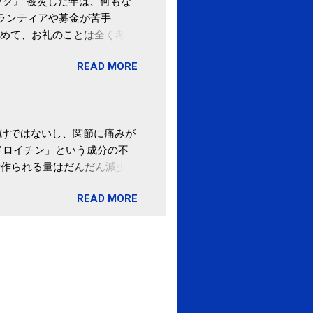
ク』 被災した年は、何もな
ボランティアや募金が苦手
めて、お礼のことは全く考え
。 あと、ふるさと納税が節
READ MORE
の目的は......。 総務
ポータルサイト「ふるさとチョ
わけではないし、関節に痛みが
ドロイチン」という成分の不
で作られる量はだんだん減少し
ます。 関節痛を引き起こさな
READ MORE
ロイチン」という成分は、納
納豆を定期的に食べている人
・体のゆがみ予防には「納
期限は気にしたことがなかった。
伊藤先生による、「納豆の美
渡る程度かき混ぜる。 ・タレ
ですが、おいしく食べられる