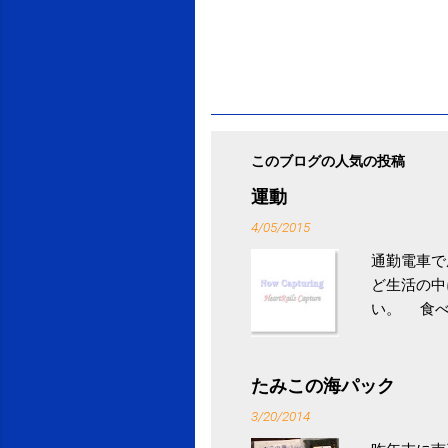
このブログの人気の投稿
運動
4/05/2015
通勤電車で
ど生活の中
い。 食べ
との結果を
ル性脂肪性
続けること
たみこの海パック
ニュース 
3/20/2014