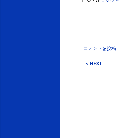
投稿者:
SPC_Sakuma
コメントを投稿
コ
メ
< NEXT
ン
ト