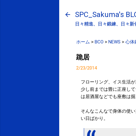
SPC_Sakuma's BL
日々精進、日々鍛練、日々新
ホーム
>
BCO
>
NEWS
>
心体
跪居
2/23/2014
フローリング、イス生活が
少し前までは畳に正座して
は居酒屋などでも座敷は掘
そんなこんなで身体の使い
い日ばかり。