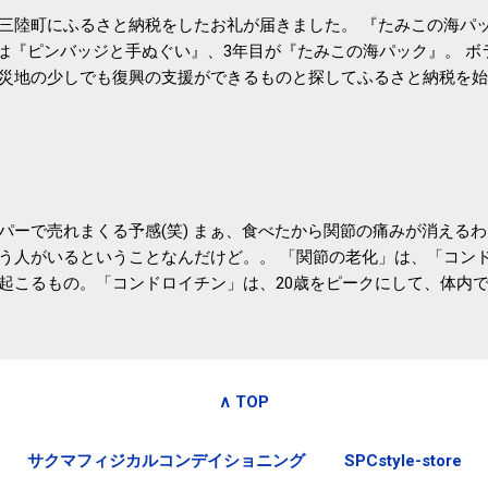
三陸町にふるさと納税をしたお礼が届きました。 『たみこの海パッ
目は『ピンバッジと手ぬぐい』、3年目が『たみこの海パック』。 
災地の少しでも復興の支援ができるものと探してふるさと納税を始
たので、貰えると少しづつ復興してる感が伝わってきて嬉しいです
いうこともあって始めたのですが、節税になるほど稼げていないのでこちら
務局｜ふるさと納税など個人住民税の寄附金税制 » ふるさと納税
パーで売れまくる予感(笑) まぁ、食べたから関節の痛みが消える
う人がいるということなんだけど。。 「関節の老化」は、「コン
起こるもの。「コンドロイチン」は、20歳をピークにして、体内
0代では20代の半分、60代ではそのさらに半分にまで減ってしまい
、食生活で「コンドロイチン」を補うことが大切。そして「コンド
としたネバネバ&ヌルヌルした食材に多く含まれているとのこと。
痛みが少ないという調査結果も明らかになりました。 関節の痛み
∧ TOP
日1パックでコンドロイチン補給 | セルフドクターニュース 賞味
しをかき混ぜる前に入れていたからこれからはあとに入れよう。 
サクマフィジカルコンデイショニング
SPCstyle-store
かた」は、 ・賞味期限ギリギリで食べる。 ・白い泡が全体に行き