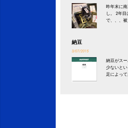
昨年末に南
し。 2年
で、、、被
ていなかっ
税になると
省｜自治税
納豆
イス」 »
3/07/2015
納豆がスー
少ないとい
足によって
ていき、4
いためには
豆をはじめ
は、関節に
豆」！ 1
タレやから
味しい食べ