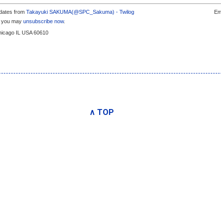
pdates from
Takayuki SAKUMA(@SPC_Sakuma) - Twilog
Em
s, you may
unsubscribe now
.
Chicago IL USA 60610
∧ TOP