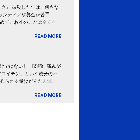
ク』 被災した年は、何もな
ボランティアや募金が苦手
めて、お礼のことは全く考え
。 あと、ふるさと納税が節
READ MORE
の目的は......。 総務
ポータルサイト「ふるさとチョ
わけではないし、関節に痛みが
ドロイチン」という成分の不
で作られる量はだんだん減少し
ます。 関節痛を引き起こさな
READ MORE
ロイチン」という成分は、納
納豆を定期的に食べている人
・体のゆがみ予防には「納
期限は気にしたことがなかった。
伊藤先生による、「納豆の美
渡る程度かき混ぜる。 ・タレ