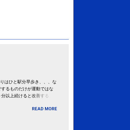
りはひと駅分早歩き、、、な
でするものだけが運動ではな
０分以上続けると改善する、
酒が原因ではない非アルコー
READ MORE
ばむ程度の運動を毎日３０分
「減量しなくても効果」 -