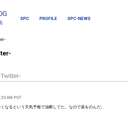
スキップしてメイン コンテンツに移動
OG
SPC
PROFILE
SPC-NEWS
化
er-
ter-
Twitter-
5:23 AM PST
かくなるという天気予報で油断してた。なので薬をのんだ。