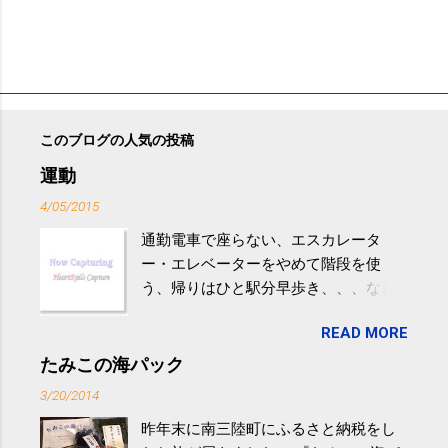
このブログの人気の投稿
運動
4/05/2015
通勤電車で座らない、エスカレータ
ー・エレベーターをやめて階段を使
う、帰りはひと駅分早歩き、、、など
生活の中にある運動を利用すれば続け
READ MORE
やすい。 スポーツウェア・シューズで
するものだけが運動ではない。 食べ
たみこの海パック
過ぎなどによる脂肪肝は、早歩き程度
3/20/2014
の少し強めの運動を毎日３０分以上続
昨年末に南三陸町にふるさと納税をし
けると改善する、との結果を筑波大の