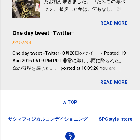
たお礼が届きました。 『たみこの海パ
研究チームが発表した。改善が期待で
ック』 被災した年は、何もなし。 2年
きるのは、過度の飲酒が原因ではない
目は『ピンバッジと手ぬぐい』、3年目
非アルコール性脂肪性肝疾患。体重は
READ MORE
が『たみこの海パック』。 ボランティ
減らなくても効果があるという。 正田
アや募金が苦手で、、、被災地の少し
One day tweet -Twitter-
教授は「汗ばむ程度の運動を毎日３０
でも復興の支援ができるものと探して
分続けることが有用」としている。 脂
8/21/2016
ふるさと納税を始めて、お礼のことは
肪肝、毎日３０分の早歩きで改善 筑
One day tweet -Twitter- 8月20日のツイート Posted: 19
全く考えていなかったので、貰えると
波大「減量しなくても効果」 - ニュー
Aug 2016 06:09 PM PDT 非常に激しい雨に降られた。
少しづつ復興してる感が伝わってきて
ス - アピタル（医療・健康）
傘の限界を感じた。。 posted at 10:09:26 You are
嬉しいです。 あと、ふるさと納税が節
subscribed to email updates from Takayuki
税になるということもあって始めたの
READ MORE
SAKUMA(@SPC_Sakuma) - Twilog . To stop receiving
ですが、節税になるほど稼げていない
these emails, you may unsubscribe now . Email delivery
のでこちらの目的は......。 総務省｜自治
powered by Google Google Inc., 1600 Amphitheatre
税務局｜ふるさと納税など個人住民税
∧ TOP
Parkway, Mountain View, CA 94043, United States
の寄附金税制 » ふるさと納税ポータル
サイト「ふるさとチョイス」 »
サクマフィジカルコンデイショニング
SPCstyle-store