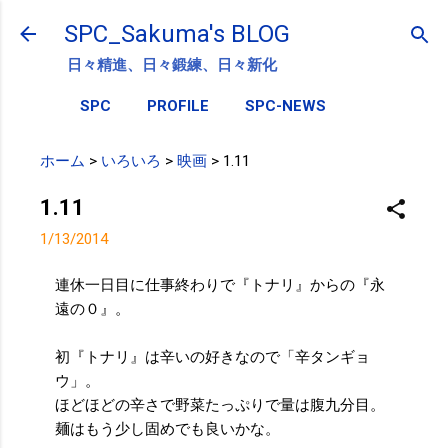
スキップしてメイン コンテンツに移動
SPC_Sakuma's BLOG
日々精進、日々鍛練、日々新化
SPC
PROFILE
SPC-NEWS
ホーム
>
いろいろ
>
映画
>
1.11
1.11
1/13/2014
連休一日目に仕事終わりで『トナリ』からの『永
遠の０』。
初『トナリ』は辛いの好きなので「辛タンギョ
ウ」。
ほどほどの辛さで野菜たっぷりで量は腹九分目。
麺はもう少し固めでも良いかな。