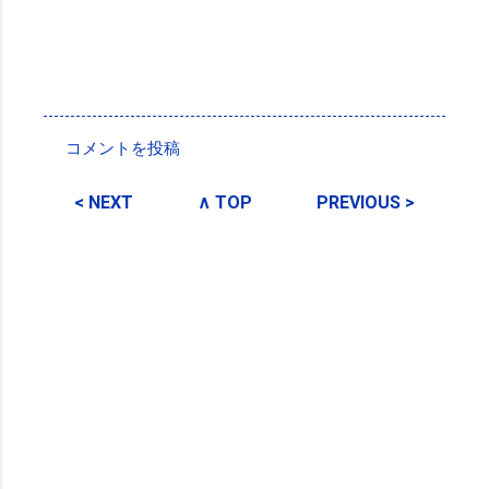
投稿者:
SPC_Sakuma
コメントを投稿
コ
メ
< NEXT
∧ TOP
PREVIOUS >
ン
ト