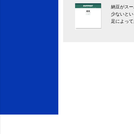
納豆がスー
少ないとい
足によって
ていき、4
いためには
豆をはじめ
は、関節に
豆」！ 1
タレやから
味しい食べ
や薬味はか
目安が30
り一層引き
給 | セ
うが身体に
予防には「