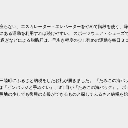
座らない、エスカレーター・エレベーターをやめて階段を使う、帰
にある運動を利用すれば続けやすい。 スポーツウェア・シューズ
過ぎなどによる脂肪肝は、早歩き程度の少し強めの運動を毎日３
筑波大の研究チームが発表した。改善が期待できるのは、過度の飲
肝疾患。体重は減らなくても効果があるという。 正田教授は「汗
が有用」としている。 脂肪肝、毎日３０分の早歩きで改善 筑波大「
 アピタル（医療・健康）
三陸町にふるさと納税をしたお礼が届きました。 『たみこの海パッ
目は『ピンバッジと手ぬぐい』、3年目が『たみこの海パック』。 
災地の少しでも復興の支援ができるものと探してふるさと納税を始
たので、貰えると少しづつ復興してる感が伝わってきて嬉しいです
いうこともあって始めたのですが、節税になるほど稼げていないのでこち
務局｜ふるさと納税など個人住民税の寄附金税制 » ふるさと納税