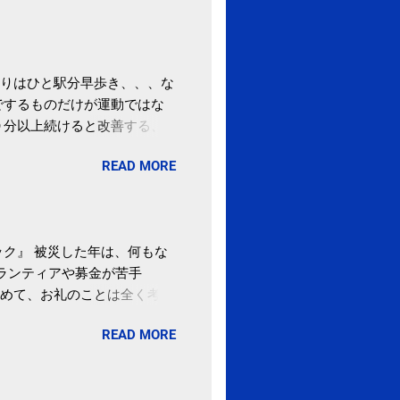
りはひと駅分早歩き、、、な
でするものだけが運動ではな
０分以上続けると改善する、
酒が原因ではない非アルコー
READ MORE
ばむ程度の運動を毎日３０分
減量しなくても効果」 - ニ
ク』 被災した年は、何もな
ボランティアや募金が苦手
めて、お礼のことは全く考え
。 あと、ふるさと納税が節
READ MORE
らの目的は......。 総務
ポータルサイト「ふるさとチョ