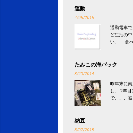
運動
4/05/2015
通勤電車で
ど生活の中
い。 食べ
との結果を
ル性脂肪性
続けること
たみこの海パック
ュース -
3/20/2014
昨年末に南
し。 2年
で、、、被
ていなかっ
税になると
省｜自治税
納豆
イス」 »
3/07/2015