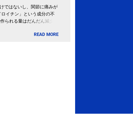
わけではないし、関節に痛みが
ドロイチン」という成分の不
で作られる量はだんだん減少し
ます。 関節痛を引き起こさな
READ MORE
ロイチン」という成分は、納
納豆を定期的に食べている人
・体のゆがみ予防には「納
期限は気にしたことがなかった。
伊藤先生による、「納豆の美
渡る程度かき混ぜる。 ・タレ
ですが、おいしく食べられる
ほうが、納豆のふわふわ感がよ
1パックでコンドロイチン補
るよりは、毎日納豆を食べるほ
像) 関節の痛み・体のゆがみ
ュース