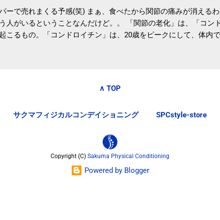
パーで売れまくる予感(笑) まぁ、食べたから関節の痛みが消える
う人がいるということなんだけど。。 「関節の老化」は、「コン
起こるもの。「コンドロイチン」は、20歳をピークにして、体内
0代では20代の半分、60代ではそのさらに半分にまで減ってしまい
、食生活で「コンドロイチン」を補うことが大切。そして「コンド
としたネバネバ&ヌルヌルした食材に多く含まれているとのこと。
痛みが少ないという調査結果も明らかになりました。 関節の痛み
∧ TOP
日1パックでコンドロイチン補給 | セルフドクターニュース 賞味
しをかき混ぜる前に入れていたからこれからはあとに入れよう。 
サクマフィジカルコンデイショニング
SPCstyle-store
かた」は、 ・賞味期限ギリギリで食べる。 ・白い泡が全体に行き
き混ぜた後に入れる。 ちなみに、かき混ぜる回数としては、好み
回～40回程度。 またタレ・薬味は納豆をかき混ぜたあとに入れた
立つそうです。 関節の痛み・体のゆがみ予防には「納豆」！ 1日
Copyright (C)
Sakuma Physical Conditioning
ルフドクターニュース そこそこの金額のサプリメントを毎日飲み続け
Powered by Blogger
お財布にも良さそうな気はする。効果的には大差ないだろうから(想
納豆」！ 1日1パックでコンドロイチン補給 | セルフドクターニ