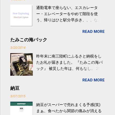
通勤電車で座らない、エスカレータ
ー・エレベーターをやめて階段を使
う、帰りはひと駅分早歩き、、、など
生活の中にある運動を利用すれば続け
READ MORE
やすい。 スポーツウェア・シューズで
するものだけが運動ではない。 食べ
たみこの海パック
過ぎなどによる脂肪肝は、早歩き程度
3/20/2014
の少し強めの運動を毎日３０分以上続
昨年末に南三陸町にふるさと納税をし
けると改善する、との結果を筑波大の
たお礼が届きました。 『たみこの海パ
研究チームが発表した。改善が期待で
ック』 被災した年は、何もなし。 2年
きるのは、過度の飲酒が原因ではない
目は『ピンバッジと手ぬぐい』、3年目
非アルコール性脂肪性肝疾患。体重は
READ MORE
が『たみこの海パック』。 ボランティ
減らなくても効果があるという。 正田
アや募金が苦手で、、、被災地の少し
納豆
教授は「汗ばむ程度の運動を毎日３０
でも復興の支援ができるものと探して
分続けることが有用」としている。 脂
3/07/2015
ふるさと納税を始めて、お礼のことは
肪肝、毎日３０分の早歩きで改善 筑
納豆がスーパーで売れまくる予感(笑)
全く考えていなかったので、貰えると
波大「減量しなくても効果」 - ニュー
まぁ、食べたから関節の痛みが消える
少しづつ復興してる感が伝わってきて
ス - アピタル（医療・健康）