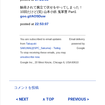
触発されて腕立て伏せをやってしまった！
10回だけど(笑) 山本小鉄 鬼軍曹 Part1
goo.gl/AOSDuw
posted at
22:53:07
You are subscribed to email updates
Email delivery
from
Takayuki
powered by
SAKUMA(@SPC_Sakuma) - Twilog
Google
To stop receiving these emails, you may
unsubscribe now
.
Google Inc., 20 West Kinzie, Chicago IL USA 60610
投稿者:
SPC_Sakuma
コメントを投稿
コ
メ
< NEXT
∧ TOP
PREVIOUS >