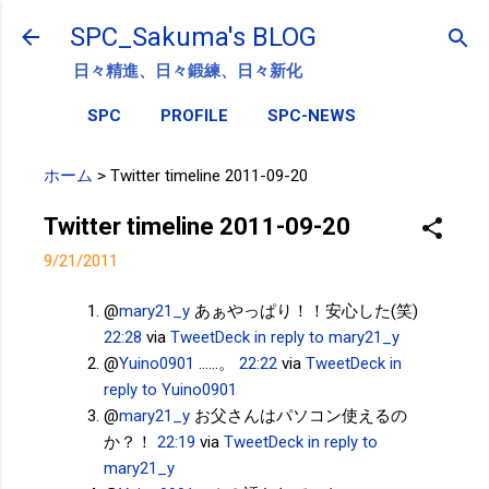
スキップしてメイン コンテンツに移動
SPC_Sakuma's BLOG
日々精進、日々鍛練、日々新化
SPC
PROFILE
SPC-NEWS
ホーム
>
Twitter timeline 2011-09-20
Twitter timeline 2011-09-20
9/21/2011
@
mary21_y
あぁやっぱり！！安心した(笑)
22:28
via
TweetDeck
in reply to mary21_y
@
Yuino0901
......。
22:22
via
TweetDeck
in
reply to Yuino0901
@
mary21_y
お父さんはパソコン使えるの
か？！
22:19
via
TweetDeck
in reply to
mary21_y