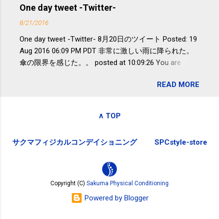
アや募金が苦手で、、、被災地の少し
One day tweet -Twitter-
教授は「汗ばむ程度の運動を毎日３０
でも復興の支援ができるものと探して
分続けることが有用」としている。 脂
8/21/2016
ふるさと納税を始めて、お礼のことは
肪肝、毎日３０分の早歩きで改善 筑
One day tweet -Twitter- 8月20日のツイート Posted: 19
全く考えていなかったので、貰えると
波大「減量しなくても効果」 - ニュー
Aug 2016 06:09 PM PDT 非常に激しい雨に降られた。
少しづつ復興してる感が伝わってきて
ス - アピタル（医療・健康）
傘の限界を感じた。。 posted at 10:09:26 You are
嬉しいです。 あと、ふるさと納税が節
subscribed to email updates from Takayuki
税になるということもあって始めたの
READ MORE
SAKUMA(@SPC_Sakuma) - Twilog . To stop receiving
ですが、節税になるほど稼げていない
these emails, you may unsubscribe now . Email delivery
のでこちらの目的は......。 総務省｜自治
powered by Google Google Inc., 1600 Amphitheatre
税務局｜ふるさと納税など個人住民税
∧ TOP
Parkway, Mountain View, CA 94043, United States
の寄附金税制 » ふるさと納税ポータル
サイト「ふるさとチョイス」 »
サクマフィジカルコンデイショニング
SPCstyle-store
Copyright (C)
Sakuma Physical Conditioning
Powered by Blogger