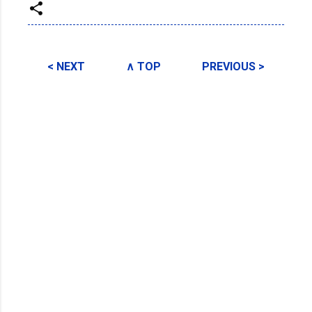
投稿者:
SPC_Sakuma
< NEXT
∧ TOP
PREVIOUS >