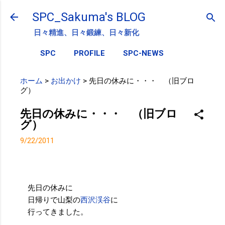
スキップしてメイン コンテンツに移動
SPC_Sakuma's BLOG
日々精進、日々鍛練、日々新化
SPC
PROFILE
SPC-NEWS
ホーム
>
お出かけ
>
先日の休みに・・・ （旧ブロ
グ）
先日の休みに・・・ （旧ブロ
グ）
9/22/2011
先日の休みに
日帰りで山梨の
西沢渓谷
に
行ってきました。