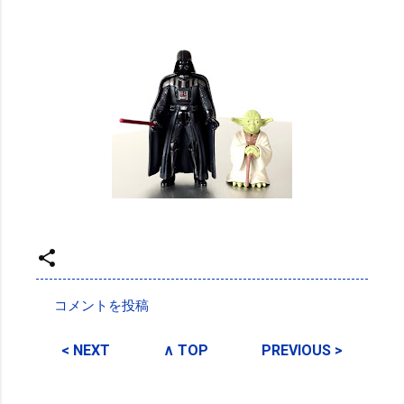
投稿者:
SPC_Sakuma
コメントを投稿
コ
メ
< NEXT
∧ TOP
PREVIOUS >
ン
ト