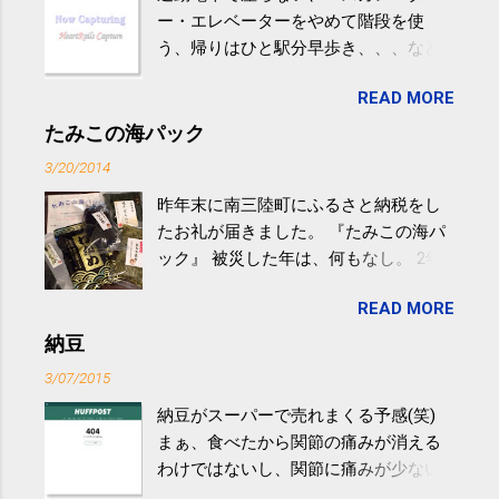
ー・エレベーターをやめて階段を使
う、帰りはひと駅分早歩き、、、など
生活の中にある運動を利用すれば続け
READ MORE
やすい。 スポーツウェア・シューズで
するものだけが運動ではない。 食べ
たみこの海パック
過ぎなどによる脂肪肝は、早歩き程度
3/20/2014
の少し強めの運動を毎日３０分以上続
昨年末に南三陸町にふるさと納税をし
けると改善する、との結果を筑波大の
たお礼が届きました。 『たみこの海パ
研究チームが発表した。改善が期待で
ック』 被災した年は、何もなし。 2年
きるのは、過度の飲酒が原因ではない
目は『ピンバッジと手ぬぐい』、3年目
非アルコール性脂肪性肝疾患。体重は
READ MORE
が『たみこの海パック』。 ボランティ
減らなくても効果があるという。 正田
アや募金が苦手で、、、被災地の少し
納豆
教授は「汗ばむ程度の運動を毎日３０
でも復興の支援ができるものと探して
分続けることが有用」としている。 脂
3/07/2015
ふるさと納税を始めて、お礼のことは
肪肝、毎日３０分の早歩きで改善 筑
納豆がスーパーで売れまくる予感(笑)
全く考えていなかったので、貰えると
波大「減量しなくても効果」 - ニュー
まぁ、食べたから関節の痛みが消える
少しづつ復興してる感が伝わってきて
ス - アピタル（医療・健康）
わけではないし、関節に痛みが少ない
嬉しいです。 あと、ふるさと納税が節
という人がいるということなんだけ