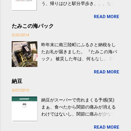
う、帰りはひと駅分早歩き、、、など
生活の中にある運動を利用すれば続け
READ MORE
やすい。 スポーツウェア・シューズで
するものだけが運動ではない。 食べ
たみこの海パック
過ぎなどによる脂肪肝は、早歩き程度
3/20/2014
の少し強めの運動を毎日３０分以上続
昨年末に南三陸町にふるさと納税をし
けると改善する、との結果を筑波大の
たお礼が届きました。 『たみこの海パ
研究チームが発表した。改善が期待で
ック』 被災した年は、何もなし。 2年
きるのは、過度の飲酒が原因ではない
目は『ピンバッジと手ぬぐい』、3年目
非アルコール性脂肪性肝疾患。体重は
READ MORE
が『たみこの海パック』。 ボランティ
減らなくても効果があるという。 正田
アや募金が苦手で、、、被災地の少し
納豆
教授は「汗ばむ程度の運動を毎日３０
でも復興の支援ができるものと探して
分続けることが有用」としている。 脂
3/07/2015
ふるさと納税を始めて、お礼のことは
肪肝、毎日３０分の早歩きで改善 筑
納豆がスーパーで売れまくる予感(笑)
全く考えていなかったので、貰えると
波大「減量しなくても効果」 - ニュー
まぁ、食べたから関節の痛みが消える
少しづつ復興してる感が伝わってきて
ス - アピタル（医療・健康）
わけではないし、関節に痛みが少ない
嬉しいです。 あと、ふるさと納税が節
という人がいるということなんだけ
税になるということもあって始めたの
READ MORE
ど。。 「関節の老化」は、「コンドロ
ですが、節税になるほど稼げていない