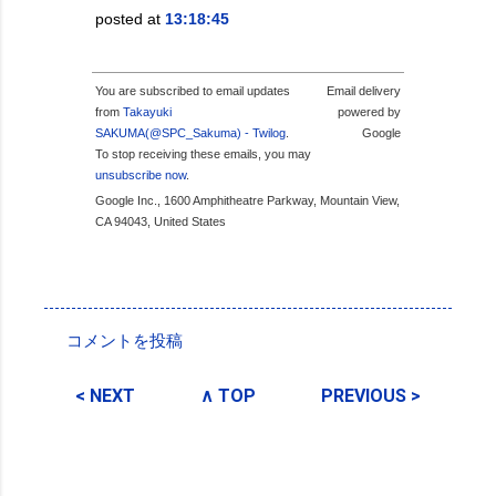
posted at
13:18:45
You are subscribed to email updates
Email delivery
from
Takayuki
powered by
SAKUMA(@SPC_Sakuma) - Twilog
.
Google
To stop receiving these emails, you may
unsubscribe now
.
Google Inc., 1600 Amphitheatre Parkway, Mountain View,
CA 94043, United States
投稿者:
SPC_Sakuma
コメントを投稿
コ
メ
< NEXT
∧ TOP
PREVIOUS >
ン
ト