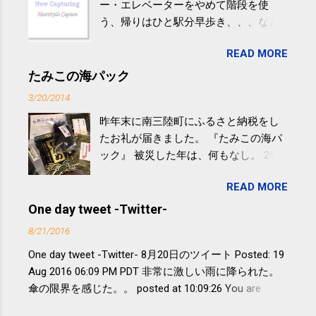
ー・エレベーターをやめて階段を使
う、帰りはひと駅分早歩き、、、など
生活の中にある運動を利用すれば続け
READ MORE
やすい。 スポーツウェア・シューズで
するものだけが運動ではない。 食べ
たみこの海パック
過ぎなどによる脂肪肝は、早歩き程度
3/20/2014
の少し強めの運動を毎日３０分以上続
昨年末に南三陸町にふるさと納税をし
けると改善する、との結果を筑波大の
たお礼が届きました。 『たみこの海パ
研究チームが発表した。改善が期待で
ック』 被災した年は、何もなし。 2年
きるのは、過度の飲酒が原因ではない
目は『ピンバッジと手ぬぐい』、3年目
非アルコール性脂肪性肝疾患。体重は
READ MORE
が『たみこの海パック』。 ボランティ
減らなくても効果があるという。 正田
アや募金が苦手で、、、被災地の少し
One day tweet -Twitter-
教授は「汗ばむ程度の運動を毎日３０
でも復興の支援ができるものと探して
分続けることが有用」としている。 脂
8/21/2016
ふるさと納税を始めて、お礼のことは
肪肝、毎日３０分の早歩きで改善 筑
One day tweet -Twitter- 8月20日のツイート Posted: 19
全く考えていなかったので、貰えると
波大「減量しなくても効果」 - ニュー
Aug 2016 06:09 PM PDT 非常に激しい雨に降られた。
少しづつ復興してる感が伝わってきて
ス - アピタル（医療・健康）
傘の限界を感じた。。 posted at 10:09:26 You are
嬉しいです。 あと、ふるさと納税が節
subscribed to email updates from Takayuki
税になるということもあって始めたの