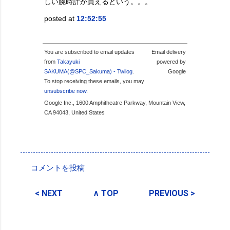
しい腕時計が買えるという。。。
posted at
12:52:55
You are subscribed to email updates
Email delivery
from
Takayuki
powered by
SAKUMA(@SPC_Sakuma) - Twilog
.
Google
To stop receiving these emails, you may
unsubscribe now
.
Google Inc., 1600 Amphitheatre Parkway, Mountain View,
CA 94043, United States
投稿者:
SPC_Sakuma
コメントを投稿
コ
メ
< NEXT
∧ TOP
PREVIOUS >
ン
ト