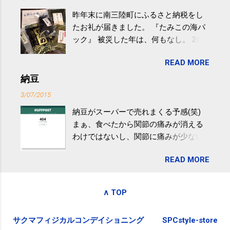
の少し強めの運動を毎日３０分以上続
昨年末に南三陸町にふるさと納税をし
けると改善する、との結果を筑波大の
たお礼が届きました。 『たみこの海パ
研究チームが発表した。改善が期待で
ック』 被災した年は、何もなし。 2年
きるのは、過度の飲酒が原因ではない
目は『ピンバッジと手ぬぐい』、3年目
非アルコール性脂肪性肝疾患。体重は
READ MORE
が『たみこの海パック』。 ボランティ
減らなくても効果があるという。 正田
アや募金が苦手で、、、被災地の少し
納豆
教授は「汗ばむ程度の運動を毎日３０
でも復興の支援ができるものと探して
分続けることが有用」としている。 脂
3/07/2015
ふるさと納税を始めて、お礼のことは
肪肝、毎日３０分の早歩きで改善 筑
納豆がスーパーで売れまくる予感(笑)
全く考えていなかったので、貰えると
波大「減量しなくても効果」 - ニュー
まぁ、食べたから関節の痛みが消える
少しづつ復興してる感が伝わってきて
ス - アピタル（医療・健康）
わけではないし、関節に痛みが少ない
嬉しいです。 あと、ふるさと納税が節
という人がいるということなんだけ
税になるということもあって始めたの
READ MORE
ど。。 「関節の老化」は、「コンドロ
ですが、節税になるほど稼げていない
イチン」という成分の不足によって起
のでこちらの目的は......。 総務省｜自治
こるもの。「コンドロイチン」は、20
税務局｜ふるさと納税など個人住民税
∧ TOP
歳をピークにして、体内で作られる量
の寄附金税制 » ふるさと納税ポータル
はだんだん減少していき、40代では20
サイト「ふるさとチョイス」 »
サクマフィジカルコンデイショニング
SPCstyle-store
代の半分、60代ではそのさらに半分に