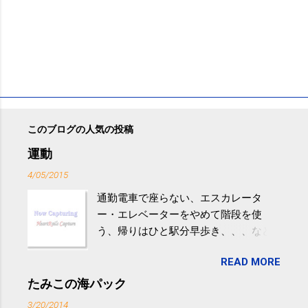
このブログの人気の投稿
運動
4/05/2015
通勤電車で座らない、エスカレータ
ー・エレベーターをやめて階段を使
う、帰りはひと駅分早歩き、、、など
生活の中にある運動を利用すれば続け
READ MORE
やすい。 スポーツウェア・シューズで
するものだけが運動ではない。 食べ
たみこの海パック
過ぎなどによる脂肪肝は、早歩き程度
3/20/2014