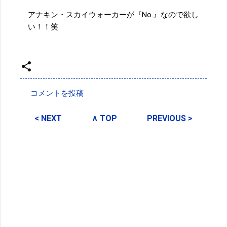
アナキン・スカイウォーカーが『No.』なので欲し
い！！笑
投稿者:
SPC_Sakuma
コメントを投稿
コ
メ
< NEXT
∧ TOP
PREVIOUS >
ン
ト