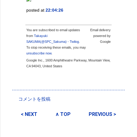
posted at
22:04:26
You are subscribed to email updates
Email delivery
from
Takayuki
powered by
SAKUMA(@SPC_Sakuma) - Twilog
.
Google
To stop receiving these emails, you may
unsubscribe now
.
Google Inc., 1600 Amphitheatre Parkway, Mountain View,
CA 94043, United States
投稿者:
SPC_Sakuma
コメントを投稿
コ
メ
< NEXT
∧ TOP
PREVIOUS >
ン
ト