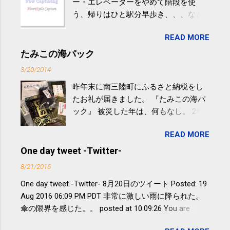
ー・エレベーターをやめて階段を使
う、帰りはひと駅分早歩き、、、など
生活の中にある運動を利用すれば続け
READ MORE
やすい。 スポーツウェア・シューズで
するものだけが運動ではない。 食べ
たみこの海パック
過ぎなどによる脂肪肝は、早歩き程度
3/20/2014
の少し強めの運動を毎日３０分以上続
昨年末に南三陸町にふるさと納税をし
けると改善する、との結果を筑波大の
たお礼が届きました。 『たみこの海パ
研究チームが発表した。改善が期待で
ック』 被災した年は、何もなし。 2年
きるのは、過度の飲酒が原因ではない
目は『ピンバッジと手ぬぐい』、3年目
非アルコール性脂肪性肝疾患。体重は
READ MORE
が『たみこの海パック』。 ボランティ
減らなくても効果があるという。 正田
アや募金が苦手で、、、被災地の少し
One day tweet -Twitter-
教授は「汗ばむ程度の運動を毎日３０
でも復興の支援ができるものと探して
分続けることが有用」としている。 脂
8/21/2016
ふるさと納税を始めて、お礼のことは
肪肝、毎日３０分の早歩きで改善 筑
One day tweet -Twitter- 8月20日のツイート Posted: 19
全く考えていなかったので、貰えると
波大「減量しなくても効果」 - ニュー
Aug 2016 06:09 PM PDT 非常に激しい雨に降られた。
少しづつ復興してる感が伝わってきて
ス - アピタル（医療・健康）
傘の限界を感じた。。 posted at 10:09:26 You are
嬉しいです。 あと、ふるさと納税が節
subscribed to email updates from Takayuki
税になるということもあって始めたの