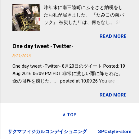
の少し強めの運動を毎日３０分以上続
昨年末に南三陸町にふるさと納税をし
けると改善する、との結果を筑波大の
たお礼が届きました。 『たみこの海パ
研究チームが発表した。改善が期待で
ック』 被災した年は、何もなし。 2年
きるのは、過度の飲酒が原因ではない
目は『ピンバッジと手ぬぐい』、3年目
非アルコール性脂肪性肝疾患。体重は
READ MORE
が『たみこの海パック』。 ボランティ
減らなくても効果があるという。 正田
アや募金が苦手で、、、被災地の少し
One day tweet -Twitter-
教授は「汗ばむ程度の運動を毎日３０
でも復興の支援ができるものと探して
分続けることが有用」としている。 脂
8/21/2016
ふるさと納税を始めて、お礼のことは
肪肝、毎日３０分の早歩きで改善 筑
One day tweet -Twitter- 8月20日のツイート Posted: 19
全く考えていなかったので、貰えると
波大「減量しなくても効果」 - ニュー
Aug 2016 06:09 PM PDT 非常に激しい雨に降られた。
少しづつ復興してる感が伝わってきて
ス - アピタル（医療・健康）
傘の限界を感じた。。 posted at 10:09:26 You are
嬉しいです。 あと、ふるさと納税が節
subscribed to email updates from Takayuki
税になるということもあって始めたの
READ MORE
SAKUMA(@SPC_Sakuma) - Twilog . To stop receiving
ですが、節税になるほど稼げていない
these emails, you may unsubscribe now . Email delivery
のでこちらの目的は......。 総務省｜自治
powered by Google Google Inc., 1600 Amphitheatre
税務局｜ふるさと納税など個人住民税
∧ TOP
Parkway, Mountain View, CA 94043, United States
の寄附金税制 » ふるさと納税ポータル
サイト「ふるさとチョイス」 »
サクマフィジカルコンデイショニング
SPCstyle-store