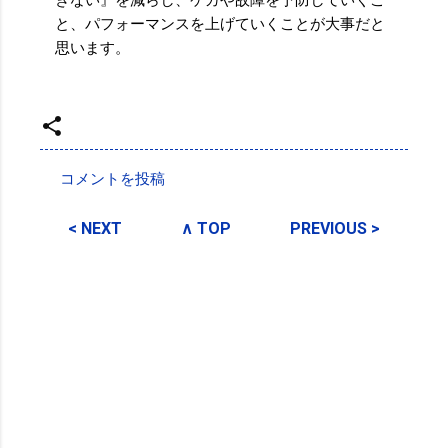
きない』を減らし、ケガや故障を予防していくこ
と、パフォーマンスを上げていくことが大事だと
思います。
投稿者:
SPC_Sakuma
コメントを投稿
コ
メ
< NEXT
∧ TOP
PREVIOUS >
ン
ト