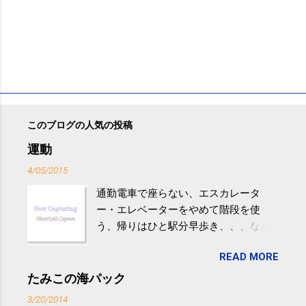
このブログの人気の投稿
運動
4/05/2015
通勤電車で座らない、エスカレータ
ー・エレベーターをやめて階段を使
う、帰りはひと駅分早歩き、、、など
生活の中にある運動を利用すれば続け
READ MORE
やすい。 スポーツウェア・シューズで
するものだけが運動ではない。 食べ
たみこの海パック
過ぎなどによる脂肪肝は、早歩き程度
3/20/2014