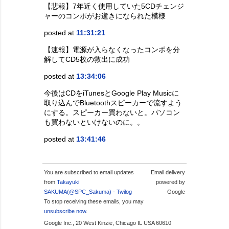
【悲報】7年近く使用していた5CDチェンジ
ャーのコンポがお逝きになられた模様
posted at
11:31:21
【速報】電源が入らなくなったコンポを分
解してCD5枚の救出に成功
posted at
13:34:06
今後はCDをiTunesとGoogle Play Musicに
取り込んでBluetoothスピーカーで流すよう
にする。スピーカー買わないと。パソコン
も買わないといけないのに。。
posted at
13:41:46
You are subscribed to email updates
Email delivery
from
Takayuki
powered by
SAKUMA(@SPC_Sakuma) - Twilog
Google
To stop receiving these emails, you may
unsubscribe now
.
Google Inc., 20 West Kinzie, Chicago IL USA 60610