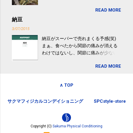
目は『ピンバッジと手ぬぐい』、3年目
非アルコール性脂肪性肝疾患。体重は
READ MORE
が『たみこの海パック』。 ボランティ
減らなくても効果があるという。 正田
アや募金が苦手で、、、被災地の少し
納豆
教授は「汗ばむ程度の運動を毎日３０
でも復興の支援ができるものと探して
分続けることが有用」としている。 脂
3/07/2015
ふるさと納税を始めて、お礼のことは
肪肝、毎日３０分の早歩きで改善 筑
納豆がスーパーで売れまくる予感(笑)
全く考えていなかったので、貰えると
波大「減量しなくても効果」 - ニュー
まぁ、食べたから関節の痛みが消える
少しづつ復興してる感が伝わってきて
ス - アピタル（医療・健康）
わけではないし、関節に痛みが少ない
嬉しいです。 あと、ふるさと納税が節
という人がいるということなんだけ
税になるということもあって始めたの
READ MORE
ど。。 「関節の老化」は、「コンドロ
ですが、節税になるほど稼げていない
イチン」という成分の不足によって起
のでこちらの目的は......。 総務省｜自治
こるもの。「コンドロイチン」は、20
税務局｜ふるさと納税など個人住民税
∧ TOP
歳をピークにして、体内で作られる量
の寄附金税制 » ふるさと納税ポータル
はだんだん減少していき、40代では20
サイト「ふるさとチョイス」 »
サクマフィジカルコンデイショニング
SPCstyle-store
代の半分、60代ではそのさらに半分に
まで減ってしまいます。 関節痛を引き
起こさないためには、食生活で「コン
ドロイチン」を補うことが大切。そし
Copyright (C)
Sakuma Physical Conditioning
て「コンドロイチン」という成分は、