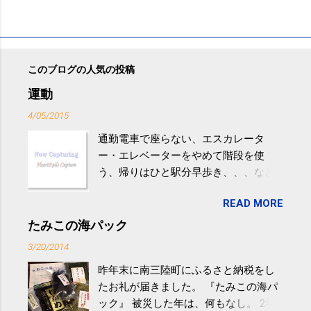
このブログの人気の投稿
運動
4/05/2015
通勤電車で座らない、エスカレータ
ー・エレベーターをやめて階段を使
う、帰りはひと駅分早歩き、、、など
生活の中にある運動を利用すれば続け
READ MORE
やすい。 スポーツウェア・シューズで
するものだけが運動ではない。 食べ
たみこの海パック
過ぎなどによる脂肪肝は、早歩き程度
3/20/2014
の少し強めの運動を毎日３０分以上続
昨年末に南三陸町にふるさと納税をし
けると改善する、との結果を筑波大の
たお礼が届きました。 『たみこの海パ
研究チームが発表した。改善が期待で
ック』 被災した年は、何もなし。 2年
きるのは、過度の飲酒が原因ではない