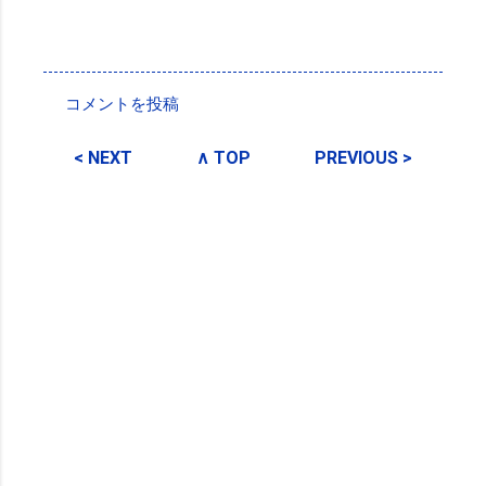
投稿者:
SPC_Sakuma
コメントを投稿
コ
メ
< NEXT
∧ TOP
PREVIOUS >
ン
ト