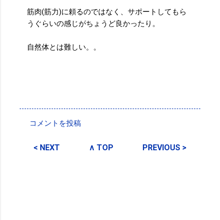
筋肉(筋力)に頼るのではなく、サポートしてもら
うぐらいの感じがちょうど良かったり。
自然体とは難しい。。
投稿者:
SPC_Sakuma
コメントを投稿
コ
メ
< NEXT
∧ TOP
PREVIOUS >
ン
ト