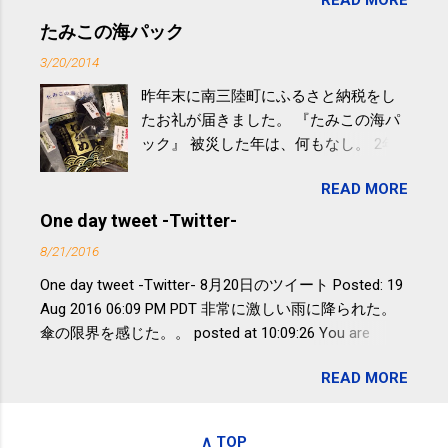
READ MORE
やすい。 スポーツウェア・シューズで
するものだけが運動ではない。 食べ
たみこの海パック
過ぎなどによる脂肪肝は、早歩き程度
3/20/2014
の少し強めの運動を毎日３０分以上続
昨年末に南三陸町にふるさと納税をし
けると改善する、との結果を筑波大の
たお礼が届きました。 『たみこの海パ
研究チームが発表した。改善が期待で
ック』 被災した年は、何もなし。 2年
きるのは、過度の飲酒が原因ではない
目は『ピンバッジと手ぬぐい』、3年目
非アルコール性脂肪性肝疾患。体重は
READ MORE
が『たみこの海パック』。 ボランティ
減らなくても効果があるという。 正田
アや募金が苦手で、、、被災地の少し
One day tweet -Twitter-
教授は「汗ばむ程度の運動を毎日３０
でも復興の支援ができるものと探して
分続けることが有用」としている。 脂
8/21/2016
ふるさと納税を始めて、お礼のことは
肪肝、毎日３０分の早歩きで改善 筑
One day tweet -Twitter- 8月20日のツイート Posted: 19
全く考えていなかったので、貰えると
波大「減量しなくても効果」 - ニュー
Aug 2016 06:09 PM PDT 非常に激しい雨に降られた。
少しづつ復興してる感が伝わってきて
ス - アピタル（医療・健康）
傘の限界を感じた。。 posted at 10:09:26 You are
嬉しいです。 あと、ふるさと納税が節
subscribed to email updates from Takayuki
税になるということもあって始めたの
READ MORE
SAKUMA(@SPC_Sakuma) - Twilog . To stop receiving
ですが、節税になるほど稼げていない
these emails, you may unsubscribe now . Email delivery
のでこちらの目的は......。 総務省｜自治
powered by Google Google Inc., 1600 Amphitheatre
税務局｜ふるさと納税など個人住民税
∧ TOP