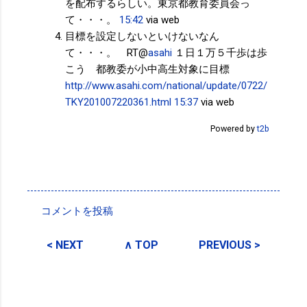
を配布するらしい。東京都教育委員会っ
て・・・。
15:42
via web
目標を設定しないといけないなん
て・・・。 RT@
asahi
１日１万５千歩は歩
こう 都教委が小中高生対象に目標
http://www.asahi.com/national/update/0722/
TKY201007220361.html
15:37
via web
Powered by
t2b
投稿者:
サクマフィジカルコンディショニング
コメントを投稿
コ
メ
< NEXT
∧ TOP
PREVIOUS >
ン
ト