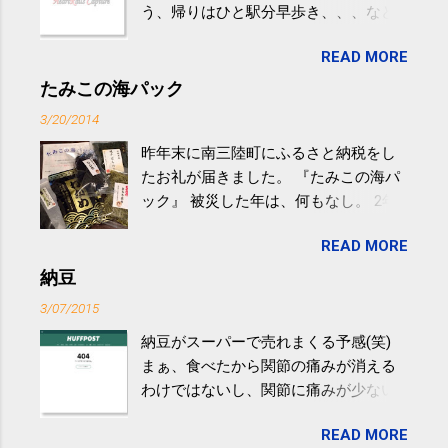
う、帰りはひと駅分早歩き、、、など
生活の中にある運動を利用すれば続け
READ MORE
やすい。 スポーツウェア・シューズで
するものだけが運動ではない。 食べ
たみこの海パック
過ぎなどによる脂肪肝は、早歩き程度
3/20/2014
の少し強めの運動を毎日３０分以上続
昨年末に南三陸町にふるさと納税をし
けると改善する、との結果を筑波大の
たお礼が届きました。 『たみこの海パ
研究チームが発表した。改善が期待で
ック』 被災した年は、何もなし。 2年
きるのは、過度の飲酒が原因ではない
目は『ピンバッジと手ぬぐい』、3年目
非アルコール性脂肪性肝疾患。体重は
READ MORE
が『たみこの海パック』。 ボランティ
減らなくても効果があるという。 正田
アや募金が苦手で、、、被災地の少し
納豆
教授は「汗ばむ程度の運動を毎日３０
でも復興の支援ができるものと探して
分続けることが有用」としている。 脂
3/07/2015
ふるさと納税を始めて、お礼のことは
肪肝、毎日３０分の早歩きで改善 筑
納豆がスーパーで売れまくる予感(笑)
全く考えていなかったので、貰えると
波大「減量しなくても効果」 - ニュー
まぁ、食べたから関節の痛みが消える
少しづつ復興してる感が伝わってきて
ス - アピタル（医療・健康）
わけではないし、関節に痛みが少ない
嬉しいです。 あと、ふるさと納税が節
という人がいるということなんだけ
税になるということもあって始めたの
READ MORE
ど。。 「関節の老化」は、「コンドロ
ですが、節税になるほど稼げていない