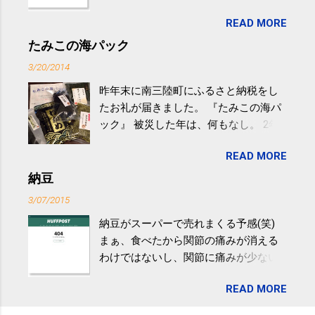
生活の中にある運動を利用すれば続け
READ MORE
やすい。 スポーツウェア・シューズで
するものだけが運動ではない。 食べ
たみこの海パック
過ぎなどによる脂肪肝は、早歩き程度
3/20/2014
の少し強めの運動を毎日３０分以上続
昨年末に南三陸町にふるさと納税をし
けると改善する、との結果を筑波大の
たお礼が届きました。 『たみこの海パ
研究チームが発表した。改善が期待で
ック』 被災した年は、何もなし。 2年
きるのは、過度の飲酒が原因ではない
目は『ピンバッジと手ぬぐい』、3年目
非アルコール性脂肪性肝疾患。体重は
READ MORE
が『たみこの海パック』。 ボランティ
減らなくても効果があるという。 正田
アや募金が苦手で、、、被災地の少し
納豆
教授は「汗ばむ程度の運動を毎日３０
でも復興の支援ができるものと探して
分続けることが有用」としている。 脂
3/07/2015
ふるさと納税を始めて、お礼のことは
肪肝、毎日３０分の早歩きで改善 筑
納豆がスーパーで売れまくる予感(笑)
全く考えていなかったので、貰えると
波大「減量しなくても効果」 - ニュー
まぁ、食べたから関節の痛みが消える
少しづつ復興してる感が伝わってきて
ス - アピタル（医療・健康）
わけではないし、関節に痛みが少ない
嬉しいです。 あと、ふるさと納税が節
という人がいるということなんだけ
税になるということもあって始めたの
READ MORE
ど。。 「関節の老化」は、「コンドロ
ですが、節税になるほど稼げていない
イチン」という成分の不足によって起
のでこちらの目的は......。 総務省｜自治