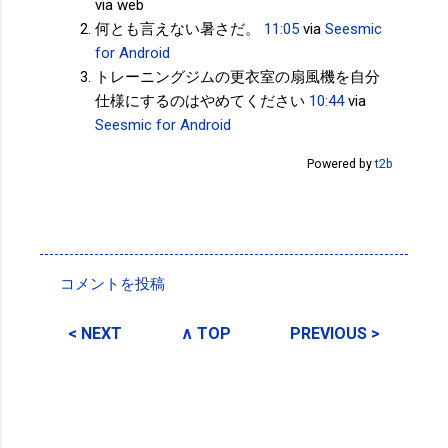
via web
何とも言えない暑さだ。
11:05
via
Seesmic
for Android
トレーニングジムの更衣室の扇風機を自分
仕様にするのはやめてください
10:44
via
Seesmic for Android
Powered by
t2b
投稿者:
サクマフィジカルコンディショニング
コメントを投稿
コ
メ
< NEXT
∧ TOP
PREVIOUS >
ン
ト