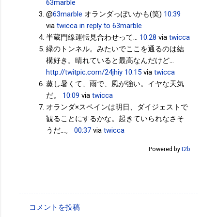
63marble
@
63marble
オランダっぽいかも(笑)
10:39
via
twicca
in reply to 63marble
半蔵門線運転見合わせって…
10:28
via
twicca
緑のトンネル。みたいでここを通るのは結
構好き。晴れていると最高なんだけど…
http://twitpic.com/24jhiy
10:15
via
twicca
蒸し暑くて、雨で、風が強い。イヤな天気
だ。
10:09
via
twicca
オランダ×スペインは明日、ダイジェストで
観ることにするかな。起きていられなさそ
うだ…。
00:37
via
twicca
Powered by
t2b
投稿者:
サクマフィジカルコンディショニング
コメントを投稿