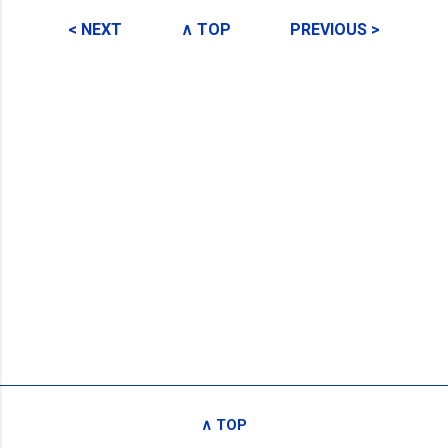
コ
メ
< NEXT
∧ TOP
PREVIOUS >
ン
ト
∧ TOP