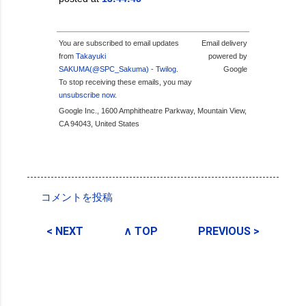
You are subscribed to email updates
Email delivery
from
Takayuki
powered by
SAKUMA(@SPC_Sakuma) - Twilog
.
Google
To stop receiving these emails, you may
unsubscribe now
.
Google Inc., 1600 Amphitheatre Parkway, Mountain View,
CA 94043, United States
投稿者:
SPC_Sakuma
コメントを投稿
コ
メ
< NEXT
∧ TOP
PREVIOUS >
ン
ト