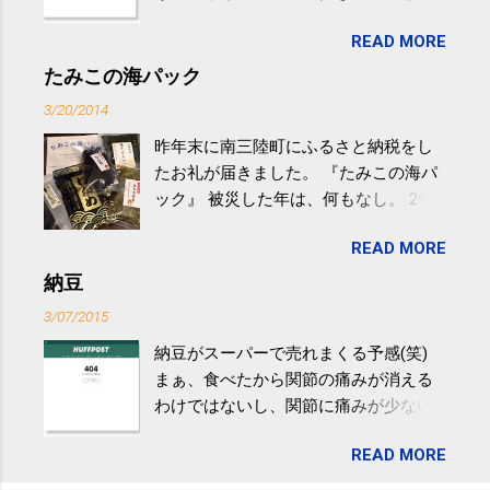
生活の中にある運動を利用すれば続け
READ MORE
やすい。 スポーツウェア・シューズで
するものだけが運動ではない。 食べ
たみこの海パック
過ぎなどによる脂肪肝は、早歩き程度
3/20/2014
の少し強めの運動を毎日３０分以上続
昨年末に南三陸町にふるさと納税をし
けると改善する、との結果を筑波大の
たお礼が届きました。 『たみこの海パ
研究チームが発表した。改善が期待で
ック』 被災した年は、何もなし。 2年
きるのは、過度の飲酒が原因ではない
目は『ピンバッジと手ぬぐい』、3年目
非アルコール性脂肪性肝疾患。体重は
READ MORE
が『たみこの海パック』。 ボランティ
減らなくても効果があるという。 正田
アや募金が苦手で、、、被災地の少し
納豆
教授は「汗ばむ程度の運動を毎日３０
でも復興の支援ができるものと探して
分続けることが有用」としている。 脂
3/07/2015
ふるさと納税を始めて、お礼のことは
肪肝、毎日３０分の早歩きで改善 筑
納豆がスーパーで売れまくる予感(笑)
全く考えていなかったので、貰えると
波大「減量しなくても効果」 - ニュー
まぁ、食べたから関節の痛みが消える
少しづつ復興してる感が伝わってきて
ス - アピタル（医療・健康）
わけではないし、関節に痛みが少ない
嬉しいです。 あと、ふるさと納税が節
という人がいるということなんだけ
税になるということもあって始めたの
READ MORE
ど。。 「関節の老化」は、「コンドロ
ですが、節税になるほど稼げていない
イチン」という成分の不足によって起
のでこちらの目的は......。 総務省｜自治