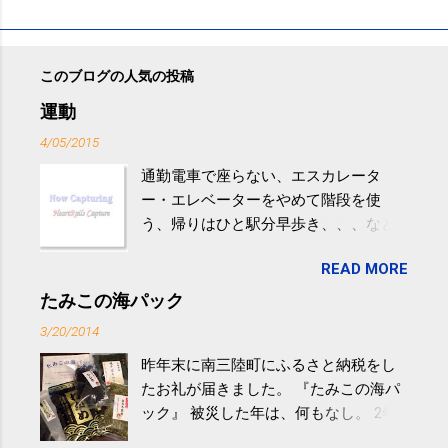
このブログの人気の投稿
運動
4/05/2015
通勤電車で座らない、エスカレータ
ー・エレベーターをやめて階段を使
う、帰りはひと駅分早歩き、、、など
生活の中にある運動を利用すれば続け
READ MORE
やすい。 スポーツウェア・シューズで
するものだけが運動ではない。 食べ
たみこの海パック
過ぎなどによる脂肪肝は、早歩き程度
3/20/2014
の少し強めの運動を毎日３０分以上続
昨年末に南三陸町にふるさと納税をし
けると改善する、との結果を筑波大の
たお礼が届きました。 『たみこの海パ
研究チームが発表した。改善が期待で
ック』 被災した年は、何もなし。 2年
きるのは、過度の飲酒が原因ではない
目は『ピンバッジと手ぬぐい』、3年目
非アルコール性脂肪性肝疾患。体重は