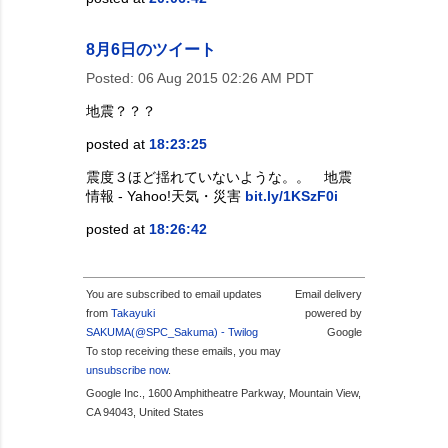
8月6日のツイート
Posted:
06 Aug 2015 02:26 AM PDT
地震？？？
posted at
18:23:25
震度３ほど揺れていないような。。 地震
情報 - Yahoo!天気・災害
bit.ly/1KSzF0i
posted at
18:26:42
You are subscribed to email updates
Email delivery
from
Takayuki
powered by
SAKUMA(@SPC_Sakuma) - Twilog
Google
To stop receiving these emails, you may
unsubscribe now
.
Google Inc., 1600 Amphitheatre Parkway, Mountain View,
CA 94043, United States