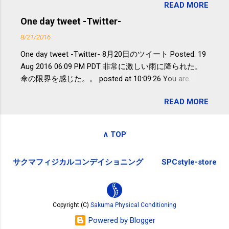
READ MORE
が『たみこの海パック』。 ボランティ
減らなくても効果があるという。 正田
アや募金が苦手で、、、被災地の少し
One day tweet -Twitter-
教授は「汗ばむ程度の運動を毎日３０
でも復興の支援ができるものと探して
分続けることが有用」としている。 脂
8/21/2016
ふるさと納税を始めて、お礼のことは
肪肝、毎日３０分の早歩きで改善 筑
One day tweet -Twitter- 8月20日のツイート Posted: 19
全く考えていなかったので、貰えると
波大「減量しなくても効果」 - ニュー
Aug 2016 06:09 PM PDT 非常に激しい雨に降られた。
少しづつ復興してる感が伝わってきて
ス - アピタル（医療・健康）
傘の限界を感じた。。 posted at 10:09:26 You are
嬉しいです。 あと、ふるさと納税が節
subscribed to email updates from Takayuki
税になるということもあって始めたの
READ MORE
SAKUMA(@SPC_Sakuma) - Twilog . To stop receiving
ですが、節税になるほど稼げていない
these emails, you may unsubscribe now . Email delivery
のでこちらの目的は......。 総務省｜自治
powered by Google Google Inc., 1600 Amphitheatre
税務局｜ふるさと納税など個人住民税
∧ TOP
Parkway, Mountain View, CA 94043, United States
の寄附金税制 » ふるさと納税ポータル
サイト「ふるさとチョイス」 »
サクマフィジカルコンデイショニング
SPCstyle-store
Copyright (C)
Sakuma Physical Conditioning
Powered by Blogger