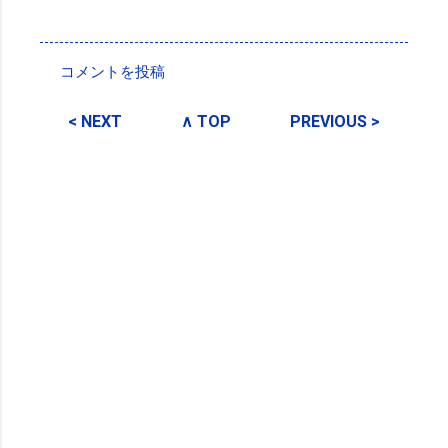
投稿者:
SPC_Sakuma
コメントを投稿
コ
メ
< NEXT
∧ TOP
PREVIOUS >
ン
ト