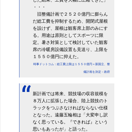
・・・
旧整備計画で２５２０億円に膨らん
だ総工費を抑制するため、開閉式屋根
を設けず、屋根は観客席上部のみにす
る。用途は原則としてスポーツに限
定。暑さ対策として検討していた観客
席の冷暖房設備設置も見送り、上限を
１５５０億円に抑えた。
時事ドットコム：総工費上限は１５５０億円＝新国立、整
備計画を決定－政府
新計画では将来、競技場の収容規模を
８万人に拡張した場合、陸上競技のト
ラックをつぶさなければならない仕様
となった。遠藤五輪相は「大変申し訳
なく思っている。『できれば』という
思いもあったが」と語った。