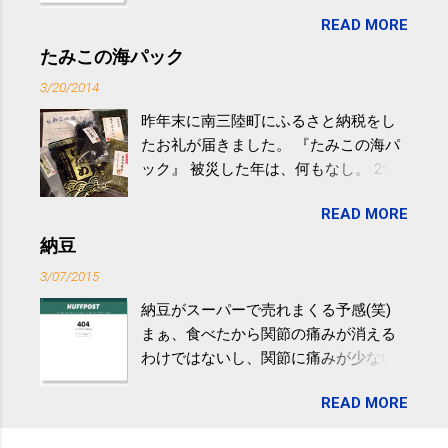
生活の中にある運動を利用すれば続け
READ MORE
やすい。 スポーツウェア・シューズで
するものだけが運動ではない。 食べ
たみこの海パック
過ぎなどによる脂肪肝は、早歩き程度
3/20/2014
の少し強めの運動を毎日３０分以上続
昨年末に南三陸町にふるさと納税をし
けると改善する、との結果を筑波大の
たお礼が届きました。 『たみこの海パ
研究チームが発表した。改善が期待で
ック』 被災した年は、何もなし。 2年
きるのは、過度の飲酒が原因ではない
目は『ピンバッジと手ぬぐい』、3年目
非アルコール性脂肪性肝疾患。体重は
READ MORE
が『たみこの海パック』。 ボランティ
減らなくても効果があるという。 正田
アや募金が苦手で、、、被災地の少し
納豆
教授は「汗ばむ程度の運動を毎日３０
でも復興の支援ができるものと探して
分続けることが有用」としている。 脂
3/07/2015
ふるさと納税を始めて、お礼のことは
肪肝、毎日３０分の早歩きで改善 筑
納豆がスーパーで売れまくる予感(笑)
全く考えていなかったので、貰えると
波大「減量しなくても効果」 - ニュー
まぁ、食べたから関節の痛みが消える
少しづつ復興してる感が伝わってきて
ス - アピタル（医療・健康）
わけではないし、関節に痛みが少ない
嬉しいです。 あと、ふるさと納税が節
という人がいるということなんだけ
税になるということもあって始めたの
READ MORE
ど。。 「関節の老化」は、「コンドロ
ですが、節税になるほど稼げていない
イチン」という成分の不足によって起
のでこちらの目的は......。 総務省｜自治