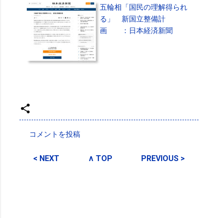
五輪相「国民の理解得られ
る」 新国立整備計
画 ：日本経済新聞
投稿者:
SPC_Sakuma
コメントを投稿
コ
メ
< NEXT
∧ TOP
PREVIOUS >
ン
ト