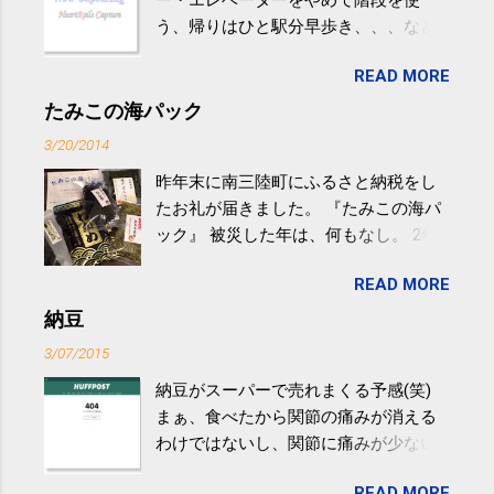
ー・エレベーターをやめて階段を使
う、帰りはひと駅分早歩き、、、など
生活の中にある運動を利用すれば続け
READ MORE
やすい。 スポーツウェア・シューズで
するものだけが運動ではない。 食べ
たみこの海パック
過ぎなどによる脂肪肝は、早歩き程度
3/20/2014
の少し強めの運動を毎日３０分以上続
昨年末に南三陸町にふるさと納税をし
けると改善する、との結果を筑波大の
たお礼が届きました。 『たみこの海パ
研究チームが発表した。改善が期待で
ック』 被災した年は、何もなし。 2年
きるのは、過度の飲酒が原因ではない
目は『ピンバッジと手ぬぐい』、3年目
非アルコール性脂肪性肝疾患。体重は
READ MORE
が『たみこの海パック』。 ボランティ
減らなくても効果があるという。 正田
アや募金が苦手で、、、被災地の少し
納豆
教授は「汗ばむ程度の運動を毎日３０
でも復興の支援ができるものと探して
分続けることが有用」としている。 脂
3/07/2015
ふるさと納税を始めて、お礼のことは
肪肝、毎日３０分の早歩きで改善 筑
納豆がスーパーで売れまくる予感(笑)
全く考えていなかったので、貰えると
波大「減量しなくても効果」 - ニュー
まぁ、食べたから関節の痛みが消える
少しづつ復興してる感が伝わってきて
ス - アピタル（医療・健康）
わけではないし、関節に痛みが少ない
嬉しいです。 あと、ふるさと納税が節
という人がいるということなんだけ
税になるということもあって始めたの
READ MORE