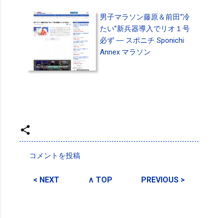
男子マラソン藤原＆前田“冷
たい”新兵器導入でリオ１号
必ず ― スポニチ Sponichi
Annex マラソン
投稿者:
SPC_Sakuma
コメントを投稿
コ
メ
< NEXT
∧ TOP
PREVIOUS >
ン
ト