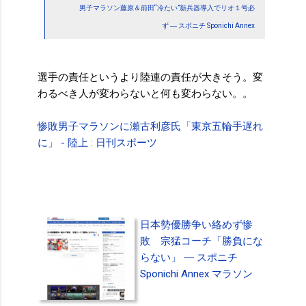
男子マラソン藤原＆前田“冷たい”新兵器導入でリオ１号必
ず ― スポニチ Sponichi Annex
選手の責任というより陸連の責任が大きそう。変
わるべき人が変わらないと何も変わらない。。
惨敗男子マラソンに瀬古利彦氏「東京五輪手遅れ
に」 - 陸上 : 日刊スポーツ
日本勢優勝争い絡めず惨
敗 宗猛コーチ「勝負にな
らない」 ― スポニチ
Sponichi Annex マラソン