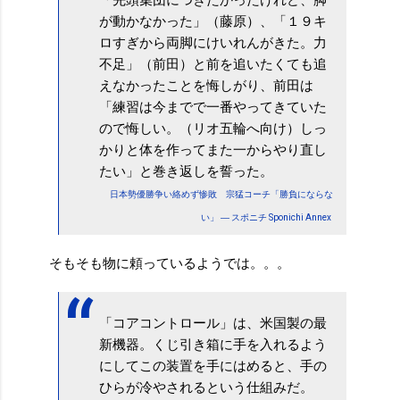
が動かなかった」（藤原）、「１９キ
ロすぎから両脚にけいれんがきた。力
不足」（前田）と前を追いたくても追
えなかったことを悔しがり、前田は
「練習は今までで一番やってきていた
ので悔しい。（リオ五輪へ向け）しっ
かりと体を作ってまた一からやり直し
たい」と巻き返しを誓った。
日本勢優勝争い絡めず惨敗 宗猛コーチ「勝負にならな
い」 ― スポニチ Sponichi Annex
そもそも物に頼っているようでは。。。
「コアコントロール」は、米国製の最
新機器。くじ引き箱に手を入れるよう
にしてこの装置を手にはめると、手の
ひらが冷やされるという仕組みだ。