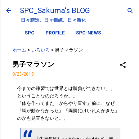
スキップしてメイン コンテンツに移動
SPC_Sakuma's BLOG
日々精進、日々鍛練、日々新化
SPC
PROFILE
SPC-NEWS
ホーム
>
いろいろ
>
男子マラソン
男子マラソン
8/23/2015
今までの練習では世界とは勝負ができない、、、
ということなのだろうか。。
『体を作ってまた一からやり直す』前に、なぜ
『脚が動かなかった』『両脚にけいれんがきた』
のかも見直さないと。。
「先頭集団につきたかったけれど、脚