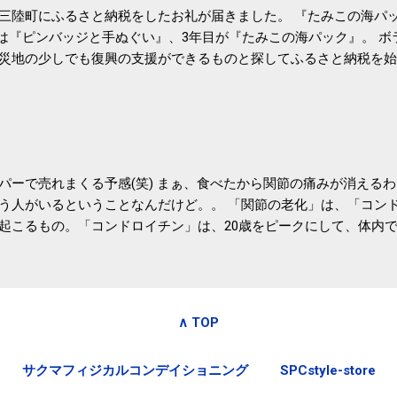
三陸町にふるさと納税をしたお礼が届きました。 『たみこの海パッ
目は『ピンバッジと手ぬぐい』、3年目が『たみこの海パック』。 
災地の少しでも復興の支援ができるものと探してふるさと納税を始
たので、貰えると少しづつ復興してる感が伝わってきて嬉しいです
いうこともあって始めたのですが、節税になるほど稼げていないのでこちら
務局｜ふるさと納税など個人住民税の寄附金税制 » ふるさと納税
パーで売れまくる予感(笑) まぁ、食べたから関節の痛みが消える
う人がいるということなんだけど。。 「関節の老化」は、「コン
起こるもの。「コンドロイチン」は、20歳をピークにして、体内
0代では20代の半分、60代ではそのさらに半分にまで減ってしまい
、食生活で「コンドロイチン」を補うことが大切。そして「コンド
としたネバネバ&ヌルヌルした食材に多く含まれているとのこと。
痛みが少ないという調査結果も明らかになりました。 関節の痛み
∧ TOP
日1パックでコンドロイチン補給 | セルフドクターニュース 賞味
しをかき混ぜる前に入れていたからこれからはあとに入れよう。 
サクマフィジカルコンデイショニング
SPCstyle-store
かた」は、 ・賞味期限ギリギリで食べる。 ・白い泡が全体に行き
き混ぜた後に入れる。 ちなみに、かき混ぜる回数としては、好み