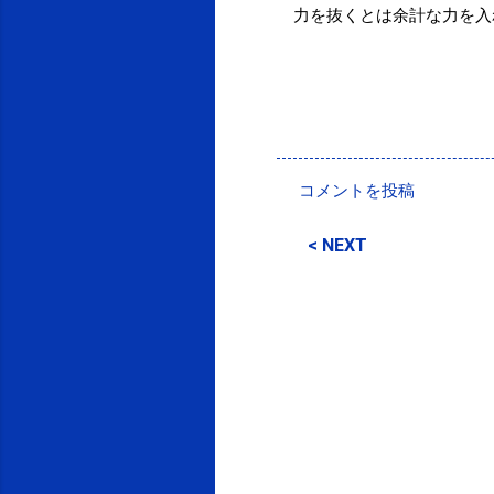
力を抜くとは余計な力を入
投稿者:
SPC_Sakuma
コメントを投稿
コ
メ
< NEXT
ン
ト