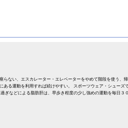
座らない、エスカレーター・エレベーターをやめて階段を使う、帰
にある運動を利用すれば続けやすい。 スポーツウェア・シューズ
過ぎなどによる脂肪肝は、早歩き程度の少し強めの運動を毎日３
筑波大の研究チームが発表した。改善が期待できるのは、過度の飲
肝疾患。体重は減らなくても効果があるという。 正田教授は「汗
が有用」としている。 脂肪肝、毎日３０分の早歩きで改善 筑波大
- アピタル（医療・健康）