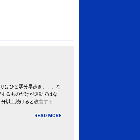
りはひと駅分早歩き、、、な
でするものだけが運動ではな
０分以上続けると改善する、
酒が原因ではない非アルコー
READ MORE
ばむ程度の運動を毎日３０分
「減量しなくても効果」 -