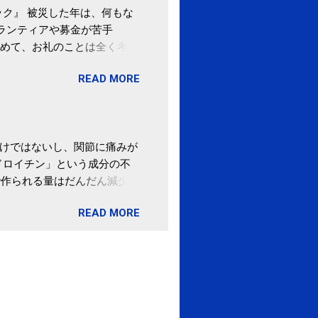
ク』 被災した年は、何もな
ボランティアや募金が苦手
めて、お礼のことは全く考え
。 あと、ふるさと納税が節
READ MORE
の目的は......。 総務
ポータルサイト「ふるさとチョ
わけではないし、関節に痛みが
ドロイチン」という成分の不
で作られる量はだんだん減少し
ます。 関節痛を引き起こさな
READ MORE
ロイチン」という成分は、納
納豆を定期的に食べている人
・体のゆがみ予防には「納
期限は気にしたことがなかった。
伊藤先生による、「納豆の美
渡る程度かき混ぜる。 ・タレ
ですが、おいしく食べられる