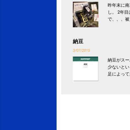
昨年末に南
し。 2年
で、、、被
ていなかっ
税になると
省｜自治税
納豆
イス」 »
3/07/2015
納豆がスー
少ないとい
足によって
ていき、4
いためには
豆をはじめ
は、関節に
豆」！ 1
タレやから
味しい食べ
や薬味はか