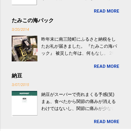
生活の中にある運動を利用すれば続け
READ MORE
やすい。 スポーツウェア・シューズで
するものだけが運動ではない。 食べ
たみこの海パック
過ぎなどによる脂肪肝は、早歩き程度
3/20/2014
の少し強めの運動を毎日３０分以上続
昨年末に南三陸町にふるさと納税をし
けると改善する、との結果を筑波大の
たお礼が届きました。 『たみこの海パ
研究チームが発表した。改善が期待で
ック』 被災した年は、何もなし。 2年
きるのは、過度の飲酒が原因ではない
目は『ピンバッジと手ぬぐい』、3年目
非アルコール性脂肪性肝疾患。体重は
READ MORE
が『たみこの海パック』。 ボランティ
減らなくても効果があるという。 正田
アや募金が苦手で、、、被災地の少し
納豆
教授は「汗ばむ程度の運動を毎日３０
でも復興の支援ができるものと探して
分続けることが有用」としている。 脂
3/07/2015
ふるさと納税を始めて、お礼のことは
肪肝、毎日３０分の早歩きで改善 筑
納豆がスーパーで売れまくる予感(笑)
全く考えていなかったので、貰えると
波大「減量しなくても効果」 - ニュー
まぁ、食べたから関節の痛みが消える
少しづつ復興してる感が伝わってきて
ス - アピタル（医療・健康）
わけではないし、関節に痛みが少ない
嬉しいです。 あと、ふるさと納税が節
という人がいるということなんだけ
税になるということもあって始めたの
READ MORE
ど。。 「関節の老化」は、「コンドロ
ですが、節税になるほど稼げていない
イチン」という成分の不足によって起
のでこちらの目的は......。 総務省｜自治