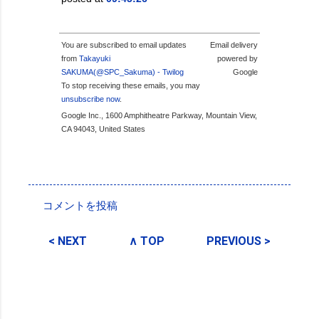
You are subscribed to email updates
Email delivery
from
Takayuki
powered by
SAKUMA(@SPC_Sakuma) - Twilog
Google
To stop receiving these emails, you may
unsubscribe now
.
Google Inc., 1600 Amphitheatre Parkway, Mountain View,
CA 94043, United States
投稿者:
SPC_Sakuma
コメントを投稿
コ
メ
< NEXT
∧ TOP
PREVIOUS >
ン
ト