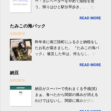
ー・エレベーターをやめて階段を使
う、帰りはひと駅分早歩き、、、など
生活の中にある運動を利用すれば続け
READ MORE
やすい。 スポーツウェア・シューズで
するものだけが運動ではない。 食べ
たみこの海パック
過ぎなどによる脂肪肝は、早歩き程度
3/20/2014
の少し強めの運動を毎日３０分以上続
昨年末に南三陸町にふるさと納税をし
けると改善する、との結果を筑波大の
たお礼が届きました。 『たみこの海パ
研究チームが発表した。改善が期待で
ック』 被災した年は、何もなし。 2年
きるのは、過度の飲酒が原因ではない
目は『ピンバッジと手ぬぐい』、3年目
非アルコール性脂肪性肝疾患。体重は
READ MORE
が『たみこの海パック』。 ボランティ
減らなくても効果があるという。 正田
アや募金が苦手で、、、被災地の少し
納豆
教授は「汗ばむ程度の運動を毎日３０
でも復興の支援ができるものと探して
分続けることが有用」としている。 脂
3/07/2015
ふるさと納税を始めて、お礼のことは
肪肝、毎日３０分の早歩きで改善 筑
納豆がスーパーで売れまくる予感(笑)
全く考えていなかったので、貰えると
波大「減量しなくても効果」 - ニュー
まぁ、食べたから関節の痛みが消える
少しづつ復興してる感が伝わってきて
ス - アピタル（医療・健康）
わけではないし、関節に痛みが少ない
嬉しいです。 あと、ふるさと納税が節
という人がいるということなんだけ
税になるということもあって始めたの