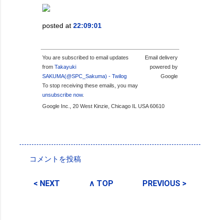
posted at
22:09:01
You are subscribed to email updates
Email delivery
from
Takayuki
powered by
SAKUMA(@SPC_Sakuma) - Twilog
Google
To stop receiving these emails, you may
unsubscribe now
.
Google Inc., 20 West Kinzie, Chicago IL USA 60610
投稿者:
SPC_Sakuma
コメントを投稿
コ
メ
< NEXT
∧ TOP
PREVIOUS >
ン
ト