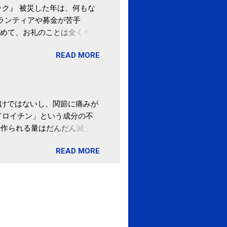
ク』 被災した年は、何もな
ボランティアや募金が苦手
めて、お礼のことは全く考え
。 あと、ふるさと納税が節
READ MORE
の目的は......。 総務
ポータルサイト「ふるさとチョ
わけではないし、関節に痛みが
ドロイチン」という成分の不
で作られる量はだんだん減少し
ます。 関節痛を引き起こさな
READ MORE
ロイチン」という成分は、納
納豆を定期的に食べている人
・体のゆがみ予防には「納
期限は気にしたことがなかった。
伊藤先生による、「納豆の美
渡る程度かき混ぜる。 ・タレ
ですが、おいしく食べられる