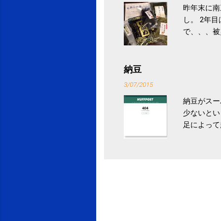
昨年末に南
し。 2年
で、、、被
ていなかっ
税になると
省｜自治税
納豆
イス」 »
3/07/2015
納豆がスー
少ないとい
足によって
ていき、4
いためには
豆をはじめ
は、関節に
豆」！ 1
タレやから
味しい食べ
や薬味はか