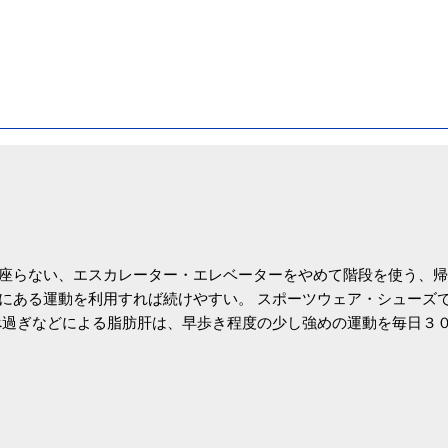
座らない、エスカレーター・エレベーターをやめて階段を使う、帰
にある運動を利用すれば続けやすい。 スポーツウェア・シューズ
過ぎなどによる脂肪肝は、早歩き程度の少し強めの運動を毎日３
筑波大の研究チームが発表した。改善が期待できるのは、過度の飲
肝疾患。体重は減らなくても効果があるという。 正田教授は「汗
が有用」としている。 脂肪肝、毎日３０分の早歩きで改善 筑波大
- アピタル（医療・健康）