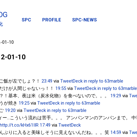
スキップしてメイン コンテンツに移動
OG
SPC
PROFILE
SPC-NEWS
化
2-01-10
012-01-10
ご飯が左でしょ？！
23:49
via
TweetDeck
in reply to 63marble
だけが人間じゃないっ！！
19:55
via
TweetDeck
in reply to 63marble
？！基本、夜は米（炭水化物）を食べないので。。。
19:29
via
Twe
うが焼き
19:25
via
TweetDeck
in reply to 63marble
ご
19:20
via
TweetDeck
in reply to 63marble
ー…こういう流れは苦手。。。 アンパンマンのアンパンまで。 中華まん
http://t.co/kHx61IIR
17:49
via
TweetDeck
んぶりに入ると美味しそうに見えないんだね。。。笑
14:59
via
Twe