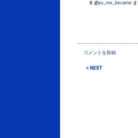
@
yu_me_became
ま
投稿者:
SPC_Sakuma
コメントを投稿
コ
メ
< NEXT
ン
ト