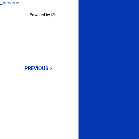
me_became
Powered by
t2b
PREVIOUS >