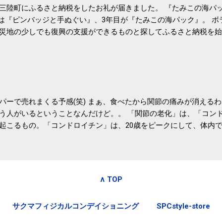
三陸町にふるさと納税をしたお礼が届きました。 『たみこの海パッ
目は『ピンバッジと手ぬぐい』、3年目が『たみこの海パック』。 
災地の少しでも復興の支援ができるものと探してふるさと納税を始
たので、貰えると少しづつ復興してる感が伝わってきて嬉しいです
いうこともあって始めたのですが、節税になるほど稼げていないのでこちら
務局｜ふるさと納税など個人住民税の寄附金税制 » ふるさと納税
パーで売れまくる予感(笑) まぁ、食べたから関節の痛みが消える
う人がいるということなんだけど。。 「関節の老化」は、「コン
起こるもの。「コンドロイチン」は、20歳をピークにして、体内
0代では20代の半分、60代ではそのさらに半分にまで減ってしまい
、食生活で「コンドロイチン」を補うことが大切。そして「コンド
としたネバネバ&ヌルヌルした食材に多く含まれているとのこと。
痛みが少ないという調査結果も明らかになりました。 関節の痛み
∧ TOP
日1パックでコンドロイチン補給 | セルフドクターニュース 賞味
しをかき混ぜる前に入れていたからこれからはあとに入れよう。 
サクマフィジカルコンデイショニング
SPCstyle-store
かた」は、 ・賞味期限ギリギリで食べる。 ・白い泡が全体に行き
き混ぜた後に入れる。 ちなみに、かき混ぜる回数としては、好み