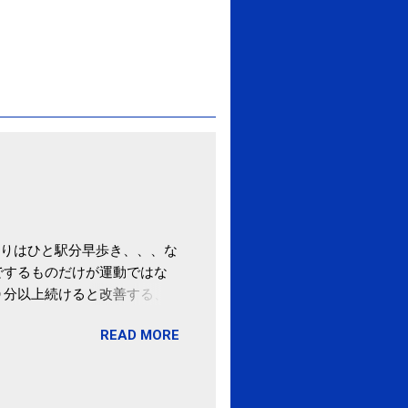
りはひと駅分早歩き、、、な
でするものだけが運動ではな
０分以上続けると改善する、
酒が原因ではない非アルコー
READ MORE
ばむ程度の運動を毎日３０分
「減量しなくても効果」 -