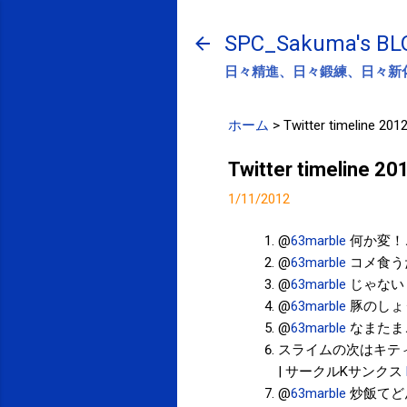
SPC_Sakuma's BL
日々精進、日々鍛練、日々新
ホーム
>
Twitter timeline 201
Twitter timeline 2
1/11/2012
@
63marble
何か変！
@
63marble
コメ食う
@
63marble
じゃない
@
63marble
豚のしょ
@
63marble
なまたま
スライムの次はキティ
| サークルKサンクス
@
63marble
炒飯てど