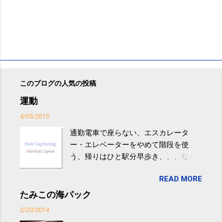
このブログの人気の投稿
運動
4/05/2015
通勤電車で座らない、エスカレータ
ー・エレベーターをやめて階段を使
う、帰りはひと駅分早歩き、、、など
生活の中にある運動を利用すれば続け
READ MORE
やすい。 スポーツウェア・シューズで
するものだけが運動ではない。 食べ
たみこの海パック
過ぎなどによる脂肪肝は、早歩き程度
3/20/2014
の少し強めの運動を毎日３０分以上続