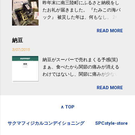
昨年末に南三陸町にふるさと納税をし
けると改善する、との結果を筑波大の
たお礼が届きました。 『たみこの海パ
研究チームが発表した。改善が期待で
ック』 被災した年は、何もなし。 2年
きるのは、過度の飲酒が原因ではない
目は『ピンバッジと手ぬぐい』、3年目
非アルコール性脂肪性肝疾患。体重は
READ MORE
が『たみこの海パック』。 ボランティ
減らなくても効果があるという。 正田
アや募金が苦手で、、、被災地の少し
納豆
教授は「汗ばむ程度の運動を毎日３０
でも復興の支援ができるものと探して
分続けることが有用」としている。 脂
3/07/2015
ふるさと納税を始めて、お礼のことは
肪肝、毎日３０分の早歩きで改善 筑
納豆がスーパーで売れまくる予感(笑)
全く考えていなかったので、貰えると
波大「減量しなくても効果」 - ニュー
まぁ、食べたから関節の痛みが消える
少しづつ復興してる感が伝わってきて
ス - アピタル（医療・健康）
わけではないし、関節に痛みが少ない
嬉しいです。 あと、ふるさと納税が節
という人がいるということなんだけ
税になるということもあって始めたの
READ MORE
ど。。 「関節の老化」は、「コンドロ
ですが、節税になるほど稼げていない
イチン」という成分の不足によって起
のでこちらの目的は......。 総務省｜自治
こるもの。「コンドロイチン」は、20
税務局｜ふるさと納税など個人住民税
∧ TOP
歳をピークにして、体内で作られる量
の寄附金税制 » ふるさと納税ポータル
はだんだん減少していき、40代では20
サイト「ふるさとチョイス」 »
サクマフィジカルコンデイショニング
SPCstyle-store
代の半分、60代ではそのさらに半分に
まで減ってしまいます。 関節痛を引き