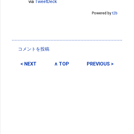
via
TweetDeck
Powered by
t2b
投稿者:
SPC_Sakuma
コメントを投稿
コ
メ
< NEXT
∧ TOP
PREVIOUS >
ン
ト